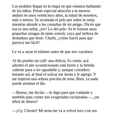
Los pedidos llegan en la etapa en que estamos hablando
de los niños. Presto especial atención a la mesera:
andará en unos veinticinco años, la mitad de nosotros,
más o menos. Se acomoda el pelo por sobre la oreja
mientras atiende a las consultas de mi amigo. Dicen que
esa es una señal, ¿no? Lo del pelo. Se le forman unas
pequeñas arrugas de tanto sonreír, vaya qué belleza de
dentadura que tiene. Charly, ¿cómo hacés para que
parezca tan fácil?
Le va a sacar el número antes de que nos vayamos.
Al fin pruebo mi café: una delicia. Es cierto, acá
adentro el aire acondicionado está fuerte y la bebida
caliente pasa a ser agradable y, aunque considero
tomarlo así, al final el azúcar me tienta y le agrego. Y
me trajeron una señora porción de torta. Bien, ya nada
puede arruinar el día.
—Bueno, me decías —le digo para que continúe y
también para comer mis exageradas cucharadas—, ¿un
árbol de dinero?
—¡Uy, Chester! Mi nena me va a volver loco con sus