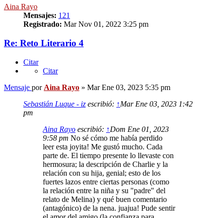
Aina Rayo
Mensajes:
121
Registrado:
Mar Nov 01, 2022 3:25 pm
Re: Reto Literario 4
Citar
Citar
Mensaje
por
Aina Rayo
»
Mar Ene 03, 2023 5:35 pm
Sebastián Luque - iz
escribió:
↑
Mar Ene 03, 2023 1:42
pm
Aina Rayo
escribió:
↑
Dom Ene 01, 2023
9:58 pm
No sé cómo me había perdido
leer esta joyita! Me gustó mucho. Cada
parte de. El tiempo presente lo llevaste con
hermosura; la descripción de Charlie y la
relación con su hija, genial; esto de los
fuertes lazos entre ciertas personas (como
la relación entre la niña y su "padre" del
relato de Melina) y qué buen comentario
(antagónico) de la nena. juajua! Pude sentir
el amor del amigo (la confianza para