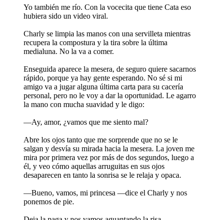
Yo también me río. Con la vocecita que tiene Cata eso
hubiera sido un video viral.
Charly se limpia las manos con una servilleta mientras
recupera la compostura y la tira sobre la última
medialuna. No la va a comer.
Enseguida aparece la mesera, de seguro quiere sacarnos
rápido, porque ya hay gente esperando. No sé si mi
amigo va a jugar alguna última carta para su cacería
personal, pero no le voy a dar la oportunidad. Le agarro
la mano con mucha suavidad y le digo:
—Ay, amor, ¿vamos que me siento mal?
Abre los ojos tanto que me sorprende que no se le
salgan y desvía su mirada hacia la mesera. La joven me
mira por primera vez por más de dos segundos, luego a
él, y veo cómo aquellas arruguitas en sus ojos
desaparecen en tanto la sonrisa se le relaja y opaca.
—Bueno, vamos, mi princesa —dice el Charly y nos
ponemos de pie.
Deja la paga y nos vamos aguantando la risa.