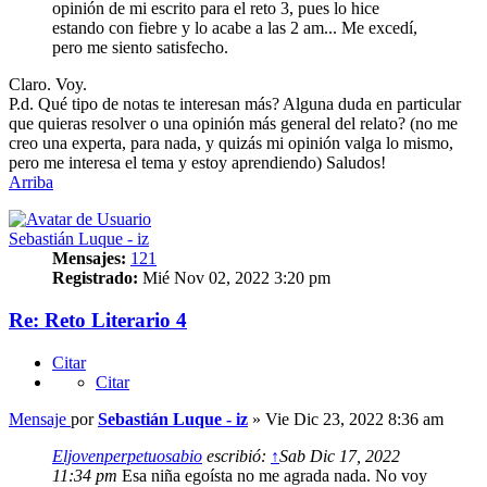
opinión de mi escrito para el reto 3, pues lo hice
estando con fiebre y lo acabe a las 2 am... Me excedí,
pero me siento satisfecho.
Claro. Voy.
P.d. Qué tipo de notas te interesan más? Alguna duda en particular
que quieras resolver o una opinión más general del relato? (no me
creo una experta, para nada, y quizás mi opinión valga lo mismo,
pero me interesa el tema y estoy aprendiendo) Saludos!
Arriba
Sebastián Luque - iz
Mensajes:
121
Registrado:
Mié Nov 02, 2022 3:20 pm
Re: Reto Literario 4
Citar
Citar
Mensaje
por
Sebastián Luque - iz
»
Vie Dic 23, 2022 8:36 am
Eljovenperpetuosabio
escribió:
↑
Sab Dic 17, 2022
11:34 pm
Esa niña egoísta no me agrada nada. No voy