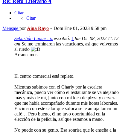
Re: Reto Literario 4
Citar
Citar
Mensaje
por
Aina Rayo
»
Dom Ene 01, 2023 9:58 pm
Sebastián Luque - iz
escribió:
↑
Jue Dic 08, 2022 11:12
am
Se me terminaron las vacaciones, así que volvemos
al ruedo
Arrancamos
El centro comercial está repleto.
Mientras subimos con el Charly por la escalera
mecánica, puedo ver cómo el restaurante se va alejando
más y más de mí, junto con mi idea de pizza y cerveza
que me había acompañado durante mis horas laborales.
Encima con este calor que sofoca se le antoja tomar un
café… Pero bueno, él no tuvo oportunidad en la
elección de la película, así que estamos a mano.
No puede con su genio. Esa sonrisa que le enseña a la