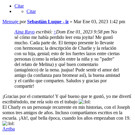
Citar
Citar
Mensaje
por
Sebastián Luque - iz
»
Mar Ene 03, 2023 1:42 pm
Aina Rayo
escribió:
↑
Dom Ene 01, 2023 9:58 pm
No
sé cómo me había perdido leer esta joyita! Me gustó
mucho. Cada parte de. El tiempo presente lo llevaste
con hermosura; la descripción de Charlie y la relación
con su hija, genial; esto de los fuertes lazos entre ciertas
personas (como la relación entre la niña y su "padre"
del relato de Melina) y qué buen comentario
(antagónico) de la nena. juajua! Pude sentir el amor del
amigo (la confianza para bromear así), la buena amistad
y el cariño que comparten. Saludos y gracias por
compartir!
¡Gracias por el comentario! Y qué bueno que te gustó, yo me divertí
escribiéndolo, me reía solo en el trabajo
El Charly es un personaje recurrente en mis historias, con el Joseph
somos tres amigos de años. Incluso compartíamos escritos en la
escuela. ¡Ah!, qué bella época, cuando los años empezaban con 19.
Arriba