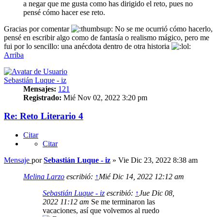
a negar que me gusta como has dirigido el reto, pues no
pensé cómo hacer ese reto.
Gracias por comentar
No se me ocurrió cómo hacerlo,
pensé en escribir algo como de fantasía o realismo mágico, pero me
fui por lo sencillo: una anécdota dentro de otra historia
Arriba
Sebastián Luque - iz
Mensajes:
121
Registrado:
Mié Nov 02, 2022 3:20 pm
Re: Reto Literario 4
Citar
Citar
Mensaje
por
Sebastián Luque - iz
»
Vie Dic 23, 2022 8:38 am
Melina Larzo
escribió:
↑
Mié Dic 14, 2022 12:12 am
Sebastián Luque - iz
escribió:
↑
Jue Dic 08,
2022 11:12 am
Se me terminaron las
vacaciones, así que volvemos al ruedo