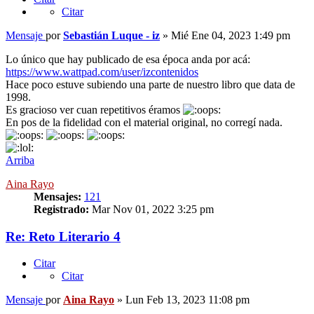
Citar
Mensaje
por
Sebastián Luque - iz
»
Mié Ene 04, 2023 1:49 pm
Lo único que hay publicado de esa época anda por acá:
https://www.wattpad.com/user/izcontenidos
Hace poco estuve subiendo una parte de nuestro libro que data de
1998.
Es gracioso ver cuan repetitivos éramos
En pos de la fidelidad con el material original, no corregí nada.
Arriba
Aina Rayo
Mensajes:
121
Registrado:
Mar Nov 01, 2022 3:25 pm
Re: Reto Literario 4
Citar
Citar
Mensaje
por
Aina Rayo
»
Lun Feb 13, 2023 11:08 pm