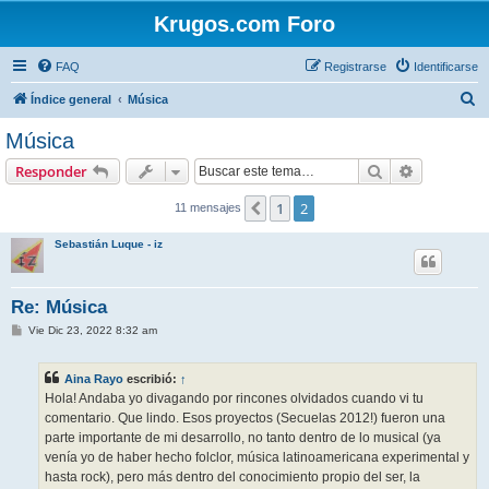
Krugos.com Foro
FAQ
Registrarse
Identificarse
B
Índice general
Música
u
Música
s
Buscar
Búsqueda 
Responder
c
a
1
2
Anterior
11 mensajes
r
Sebastián Luque - iz
Re: Música
M
Vie Dic 23, 2022 8:32 am
e
n
s
Aina Rayo
escribió:
↑
a
j
Hola! Andaba yo divagando por rincones olvidados cuando vi tu
e
comentario. Que lindo. Esos proyectos (Secuelas 2012!) fueron una
parte importante de mi desarrollo, no tanto dentro de lo musical (ya
venía yo de haber hecho folclor, música latinoamericana experimental y
hasta rock), pero más dentro del conocimiento propio del ser, la