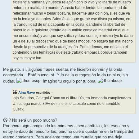
existencia humana y nuestra relación con lo vivo y lo inerte de nuestro
entorno o realidad o mundo. Aprecio haber tenido la oportunidad de
reflexionar mucho y tomar postura, hacerme una opinión, si es que ya
no la tenía yo de antes. Además de que grabé ese disco yo misma, en
la tranquilidad de una cabañita en la costa, dándome la libertad de
hacer lo que quisiera (dentro del humilde contexto material en el que
me encontraba) y aunque soy crítica y dura conmigo misma (yo le daría
un 4 de 10 al disco) creo que de todos modos, no estuvo tan mal hecho
desde la perspectiva de la autogestión. Por lo demás, me encanta el
contenido y las temáticas que este trabajo embarga porque también
soy mi mayor fan.
Me gustó, sí, algunas frases sueltas me hicieron sonreír y la onda
contestaria... Está bueno, sí. Y lo de la autogestión le da un plus, sin
dudas.
Imagino tu orgullo por tu obra.
Aina Rayo
escribió:
↑
jaja Saludos, Colega! Cómo va el libro! Yo, en tremenda complicadera.
Un colega marcó 89% de mi último capítulo como no entendible.
Cueck.
89 ? No será un poco mucho?
Por ahora sigo corrigiendo los primeros cinco capítulos, los escucho y
estoy tentado de reescribirlos, pero no quiero quedarme en la trampa del
eterno comienzo. Para adelante tengo una muralla que no me deja