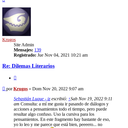
Krugos
Site Admin
Mensajes:
139
Registrado:
Jue Nov 04, 2021 10:21 am
Re: Dilemas Literarios
Citar
Mensaje
por
Krugos
»
Dom Nov 20, 2022 9:07 am
Sebastián Luque - iz
escribió:
↑
Sab Nov 19, 2022 9:11
am
Consulta: a mí me gusta ir pasando de diálogos y
acciones a pensamientos todo el tiempo, pero puede
resultar algo confuso. Uso la cursiva para los
pensamientos. En este fragmento hay bastante de eso,
yo lo leo y me parece que está bien, peeeero... no