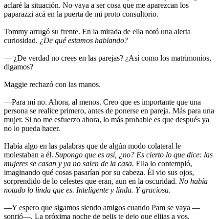
aclaré la situación. No vaya a ser cosa que me aparezcan los
paparazzi acá en la puerta de mi proto consultorio.
Tommy arrugó su frente. En la mirada de ella notó una alerta
curiosidad.
¿De qué estamos hablando?
— ¿De verdad no crees en las parejas? ¿Así como los matrimonios,
digamos?
Maggie rechazó con las manos.
—Para mí no. Ahora, al menos. Creo que es importante que una
persona se realice primero, antes de ponerse en pareja. Más para una
mujer. Si no me esfuerzo ahora, lo más probable es que después ya
no lo pueda hacer.
Había algo en las palabras que de algún modo colateral le
molestaban a él.
Supongo que es así, ¿no? Es cierto lo que dice: las
mujeres se casan y ya no salen de la casa.
Ella lo contempló,
imaginando qué cosas pasarían por su cabeza. Él vio sus ojos,
sorprendido de lo celestes que eran, aun en la oscuridad.
No había
notado lo linda que es. Inteligente y linda. Y graciosa.
—Y espero que sigamos siendo amigos cuando Pam se vaya —
sonrió—. La próxima noche de pelis te dejo que elijas a vos.