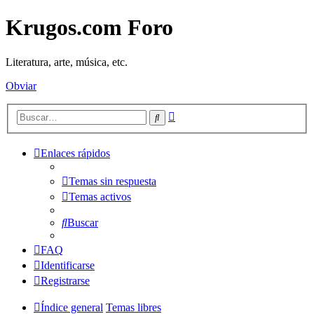
Krugos.com Foro
Literatura, arte, música, etc.
Obviar
Búsqueda
Buscar
avanzada
Enlaces rápidos
Temas sin respuesta
Temas activos
Buscar
FAQ
Identificarse
Registrarse
Índice general
Temas libres