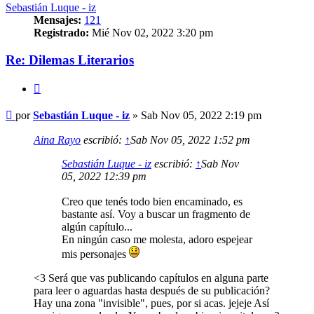
Sebastián Luque - iz
Mensajes:
121
Registrado:
Mié Nov 02, 2022 3:20 pm
Re: Dilemas Literarios
Citar
Mensaje
por
Sebastián Luque - iz
»
Sab Nov 05, 2022 2:19 pm
Aina Rayo
escribió:
↑
Sab Nov 05, 2022 1:52 pm
Sebastián Luque - iz
escribió:
↑
Sab Nov
05, 2022 12:39 pm
Creo que tenés todo bien encaminado, es
bastante así. Voy a buscar un fragmento de
algún capítulo...
En ningún caso me molesta, adoro espejear
mis personajes
<3 Será que vas publicando capítulos en alguna parte
para leer o aguardas hasta después de su publicación?
Hay una zona "invisible", pues, por si acas. jejeje Así