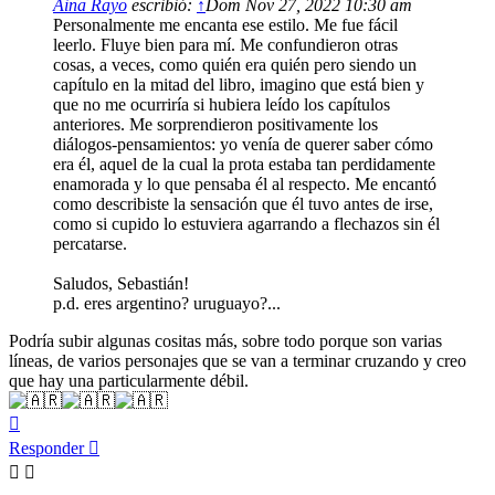
Aina Rayo
escribió:
↑
Dom Nov 27, 2022 10:30 am
Personalmente me encanta ese estilo. Me fue fácil
leerlo. Fluye bien para mí. Me confundieron otras
cosas, a veces, como quién era quién pero siendo un
capítulo en la mitad del libro, imagino que está bien y
que no me ocurriría si hubiera leído los capítulos
anteriores. Me sorprendieron positivamente los
diálogos-pensamientos: yo venía de querer saber cómo
era él, aquel de la cual la prota estaba tan perdidamente
enamorada y lo que pensaba él al respecto. Me encantó
como describiste la sensación que él tuvo antes de irse,
como si cupido lo estuviera agarrando a flechazos sin él
percatarse.
Saludos, Sebastián!
p.d. eres argentino? uruguayo?...
Podría subir algunas cositas más, sobre todo porque son varias
líneas, de varios personajes que se van a terminar cruzando y creo
que hay una particularmente débil.
Arriba
Responder