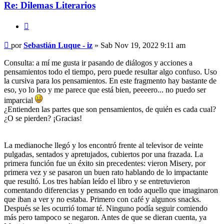
Re: Dilemas Literarios
Citar
Mensaje
por
Sebastián Luque - iz
»
Sab Nov 19, 2022 9:11 am
Consulta: a mí me gusta ir pasando de diálogos y acciones a
pensamientos todo el tiempo, pero puede resultar algo confuso. Uso
la cursiva para los pensamientos. En este fragmento hay bastante de
eso, yo lo leo y me parece que está bien, peeeero... no puedo ser
imparcial
¿Entienden las partes que son pensamientos, de quién es cada cual?
¿O se pierden? ¡Gracias!
La medianoche llegó y los encontró frente al televisor de veinte
pulgadas, sentados y apretujados, cubiertos por una frazada. La
primera función fue un éxito sin precedentes: vieron Misery, por
primera vez y se pasaron un buen rato hablando de lo impactante
que resultó. Los tres habían leído el libro y se entretuvieron
comentando diferencias y pensando en todo aquello que imaginaron
que iban a ver y no estaba. Primero con café y algunos snacks.
Después se les ocurrió tomar té. Ninguno podía seguir comiendo
más pero tampoco se negaron. Antes de que se dieran cuenta, ya