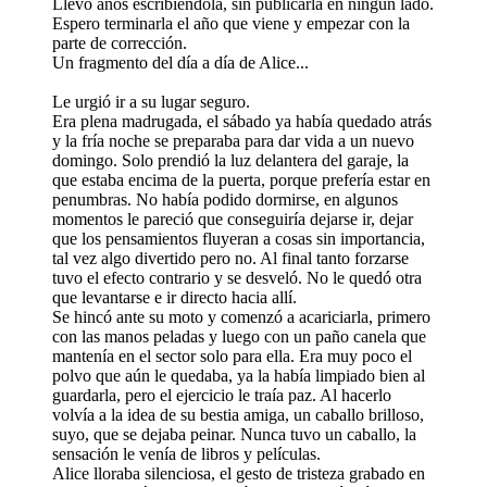
Llevo años escribiéndola, sin publicarla en ningún lado.
Espero terminarla el año que viene y empezar con la
parte de corrección.
Un fragmento del día a día de Alice...
Le urgió ir a su lugar seguro.
Era plena madrugada, el sábado ya había quedado atrás
y la fría noche se preparaba para dar vida a un nuevo
domingo. Solo prendió la luz delantera del garaje, la
que estaba encima de la puerta, porque prefería estar en
penumbras. No había podido dormirse, en algunos
momentos le pareció que conseguiría dejarse ir, dejar
que los pensamientos fluyeran a cosas sin importancia,
tal vez algo divertido pero no. Al final tanto forzarse
tuvo el efecto contrario y se desveló. No le quedó otra
que levantarse e ir directo hacia allí.
Se hincó ante su moto y comenzó a acariciarla, primero
con las manos peladas y luego con un paño canela que
mantenía en el sector solo para ella. Era muy poco el
polvo que aún le quedaba, ya la había limpiado bien al
guardarla, pero el ejercicio le traía paz. Al hacerlo
volvía a la idea de su bestia amiga, un caballo brilloso,
suyo, que se dejaba peinar. Nunca tuvo un caballo, la
sensación le venía de libros y películas.
Alice lloraba silenciosa, el gesto de tristeza grabado en