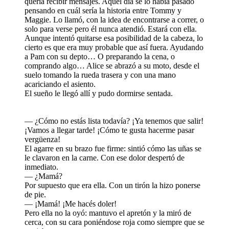
quería recibir mensajes. Aquel día se lo había pasado
pensando en cuál sería la historia entre Tommy y
Maggie. Lo llamó, con la idea de encontrarse a correr, o
solo para verse pero él nunca atendió. Estará con ella.
Aunque intentó quitarse esa posibilidad de la cabeza, lo
cierto es que era muy probable que así fuera. Ayudando
a Pam con su depto… O preparando la cena, o
comprando algo… Alice se abrazó a su moto, desde el
suelo tomando la rueda trasera y con una mano
acariciando el asiento.
El sueño le llegó allí y pudo dormirse sentada.
— ¿Cómo no estás lista todavía? ¡Ya tenemos que salir!
¡Vamos a llegar tarde! ¡Cómo te gusta hacerme pasar
vergüenza!
El agarre en su brazo fue firme: sintió cómo las uñas se
le clavaron en la carne. Con ese dolor despertó de
inmediato.
— ¿Mamá?
Por supuesto que era ella. Con un tirón la hizo ponerse
de pie.
— ¡Mamá! ¡Me hacés doler!
Pero ella no la oyó: mantuvo el apretón y la miró de
cerca, con su cara poniéndose roja como siempre que se