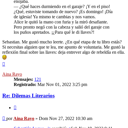
enojaba.
— ¿Qué haces durmiendo en el garaje? ¡Y en el piso!
¿Qué, estuviste tomando de nuevo? ¡Es domingo! ¡Día
de iglesia! Ya mismo te cambias y nos vamos.
Alice le quitó la mano con furia y la miró desafiante.
Pero pronto negó con la cabeza y salió del garaje con
los puños apretados. ¡¿Para qué le di llaves?!
Sebastian. Me gustó mucho leerte. ¿En qué etapa de tu libro estás?
Si necesitas alguien que te lea, me apunto de voluntaria. Me gustó la
reflexión final sobre las llaves: deja entrever algo de rebeldía en ella.
Arriba
Aina Rayo
Mensajes:
121
Registrado:
Mar Nov 01, 2022 3:25 pm
Re: Dilemas Literarios
Citar
Mensaje
por
Aina Rayo
»
Dom Nov 27, 2022 10:30 am