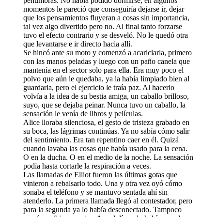
penumbras. No había podido dormirse, en algunos
momentos le pareció que conseguiría dejarse ir, dejar
que los pensamientos fluyeran a cosas sin importancia,
tal vez algo divertido pero no. Al final tanto forzarse
tuvo el efecto contrario y se desveló. No le quedó otra
que levantarse e ir directo hacia allí.
Se hincó ante su moto y comenzó a acariciarla, primero
con las manos peladas y luego con un paño canela que
mantenía en el sector solo para ella. Era muy poco el
polvo que aún le quedaba, ya la había limpiado bien al
guardarla, pero el ejercicio le traía paz. Al hacerlo
volvía a la idea de su bestia amiga, un caballo brilloso,
suyo, que se dejaba peinar. Nunca tuvo un caballo, la
sensación le venía de libros y películas.
Alice lloraba silenciosa, el gesto de tristeza grabado en
su boca, las lágrimas continúas. Ya no sabía cómo salir
del sentimiento. Era tan repentino caer en él. Quizá
cuando lavaba las cosas que había usado para la cena.
O en la ducha. O en el medio de la noche. La sensación
podía hasta cortarle la respiración a veces.
Las llamadas de Elliot fueron las últimas gotas que
vinieron a rebalsarlo todo. Una y otra vez oyó cómo
sonaba el teléfono y se mantuvo sentada ahí sin
atenderlo. La primera llamada llegó al contestador, pero
para la segunda ya lo había desconectado. Tampoco