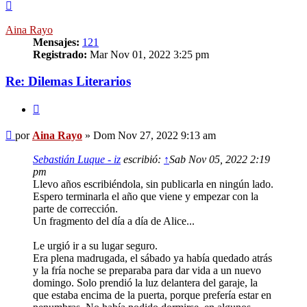
Arriba
Aina Rayo
Mensajes:
121
Registrado:
Mar Nov 01, 2022 3:25 pm
Re: Dilemas Literarios
Citar
Mensaje
por
Aina Rayo
»
Dom Nov 27, 2022 9:13 am
Sebastián Luque - iz
escribió:
↑
Sab Nov 05, 2022 2:19
pm
Llevo años escribiéndola, sin publicarla en ningún lado.
Espero terminarla el año que viene y empezar con la
parte de corrección.
Un fragmento del día a día de Alice...
Le urgió ir a su lugar seguro.
Era plena madrugada, el sábado ya había quedado atrás
y la fría noche se preparaba para dar vida a un nuevo
domingo. Solo prendió la luz delantera del garaje, la
que estaba encima de la puerta, porque prefería estar en