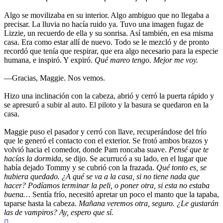
Algo se movilizaba en su interior. Algo ambiguo que no llegaba a
precisar. La lluvia no hacía ruido ya. Tuvo una imagen fugaz de
Lizzie, un recuerdo de ella y su sonrisa. Así también, en esa misma
casa. Era como estar allí de nuevo. Todo se le mezcló y de pronto
recordó que tenía que respirar, que era algo necesario para la especie
humana, e inspiró. Y expiró.
Qué mareo tengo. Mejor me voy.
—Gracias, Maggie. Nos vemos.
Hizo una inclinación con la cabeza, abrió y cerró la puerta rápido y
se apresuró a subir al auto. El piloto y la basura se quedaron en la
casa.
Maggie puso el pasador y cerró con llave, recuperándose del frío
que le generó el contacto con el exterior. Se frotó ambos brazos y
volvió hacia el comedor, donde Pam roncaba suave.
Pensé que te
hacías la dormida
, se dijo. Se acurrucó a su lado, en el lugar que
había dejado Tommy y se cubrió con la frazada.
Qué tonto es, se
hubiera quedado. ¿A qué se va a la casa, si no tiene nada que
hacer? Podíamos terminar la peli, o poner otra, si esta no estaba
buena…
Sentía frío, necesitó apretar un poco el manto que la tapaba,
taparse hasta la cabeza.
Mañana veremos otra, seguro. ¿Le gustarán
las de vampiros? Ay, espero que sí.
Arriba