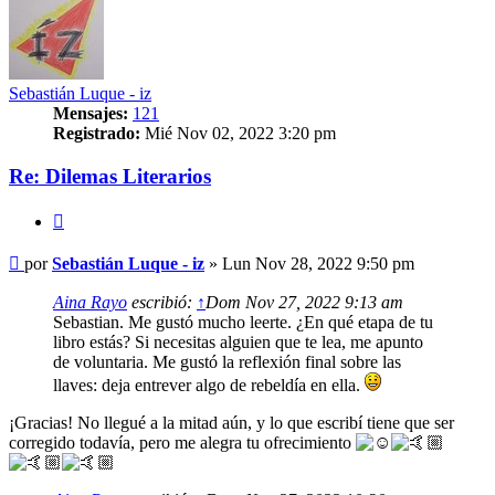
Sebastián Luque - iz
Mensajes:
121
Registrado:
Mié Nov 02, 2022 3:20 pm
Re: Dilemas Literarios
Citar
Mensaje
por
Sebastián Luque - iz
»
Lun Nov 28, 2022 9:50 pm
Aina Rayo
escribió:
↑
Dom Nov 27, 2022 9:13 am
Sebastian. Me gustó mucho leerte. ¿En qué etapa de tu
libro estás? Si necesitas alguien que te lea, me apunto
de voluntaria. Me gustó la reflexión final sobre las
llaves: deja entrever algo de rebeldía en ella.
¡Gracias! No llegué a la mitad aún, y lo que escribí tiene que ser
corregido todavía, pero me alegra tu ofrecimiento