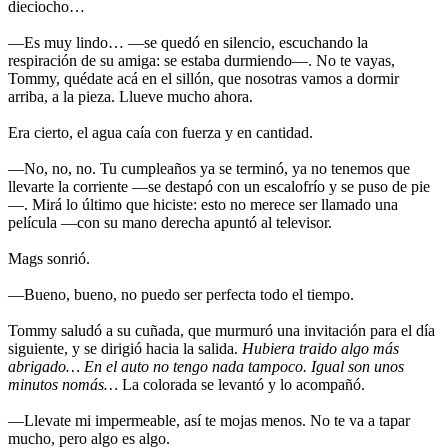
dieciocho…
—Es muy lindo… —se quedó en silencio, escuchando la
respiración de su amiga: se estaba durmiendo—. No te vayas,
Tommy, quédate acá en el sillón, que nosotras vamos a dormir
arriba, a la pieza. Llueve mucho ahora.
Era cierto, el agua caía con fuerza y en cantidad.
—No, no, no. Tu cumpleaños ya se terminó, ya no tenemos que
llevarte la corriente —se destapó con un escalofrío y se puso de pie
—. Mirá lo último que hiciste: esto no merece ser llamado una
película —con su mano derecha apuntó al televisor.
Mags sonrió.
—Bueno, bueno, no puedo ser perfecta todo el tiempo.
Tommy saludó a su cuñada, que murmuró una invitación para el día
siguiente, y se dirigió hacia la salida.
Hubiera traido algo más
abrigado… En el auto no tengo nada tampoco. Igual son unos
minutos nomás…
La colorada se levantó y lo acompañó.
—Llevate mi impermeable, así te mojas menos. No te va a tapar
mucho, pero algo es algo.