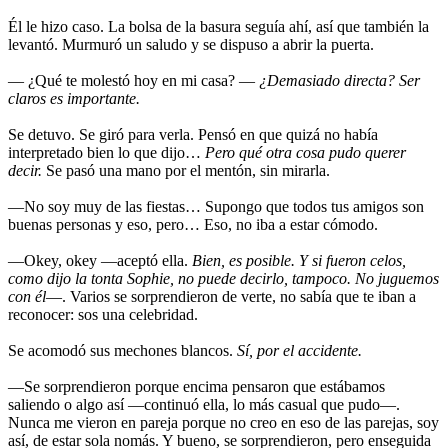
Él le hizo caso. La bolsa de la basura seguía ahí, así que también la
levantó. Murmuró un saludo y se dispuso a abrir la puerta.
— ¿Qué te molestó hoy en mi casa? —
¿Demasiado directa? Ser
claros es importante.
Se detuvo. Se giró para verla. Pensó en que quizá no había
interpretado bien lo que dijo…
Pero qué otra cosa pudo querer
decir.
Se pasó una mano por el mentón, sin mirarla.
—No soy muy de las fiestas… Supongo que todos tus amigos son
buenas personas y eso, pero… Eso, no iba a estar cómodo.
—Okey, okey —aceptó ella.
Bien, es posible. Y si fueron celos,
como dijo la tonta Sophie, no puede decirlo, tampoco. No juguemos
con él
—. Varios se sorprendieron de verte, no sabía que te iban a
reconocer: sos una celebridad.
Se acomodó sus mechones blancos.
Sí, por el accidente.
—Se sorprendieron porque encima pensaron que estábamos
saliendo o algo así —continuó ella, lo más casual que pudo—.
Nunca me vieron en pareja porque no creo en eso de las parejas, soy
así, de estar sola nomás. Y bueno, se sorprendieron, pero enseguida