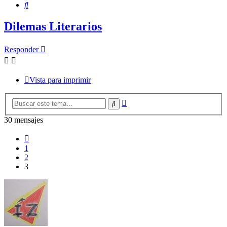
Buscar
Dilemas Literarios
Responder
Vista para imprimir
Búsqueda
Buscar
avanzada
30 mensajes
Anterior
1
2
3