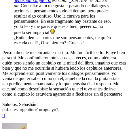
Sebastián Luque - iz
escribió:
↑
Sab Nov 19, 2022 9:11
am
Consulta: a mí me gusta ir pasando de diálogos y
acciones a pensamientos todo el tiempo, pero puede
resultar algo confuso. Uso la cursiva para los
pensamientos. En este fragmento hay bastante de eso,
yo lo leo y me parece que está bien, peeeero... no
puedo ser imparcial
¿Entienden las partes que son pensamientos, de quién
es cada cual? ¿O se pierden? ¡Gracias!
Personalmente me encanta ese estilo. Me fue fácil leerlo. Fluye bien
para mí. Me confundieron otras cosas, a veces, como quién era
quién pero siendo un capítulo en la mitad del libro, imagino que está
bien y que no me ocurriría si hubiera leído los capítulos anteriores.
Me sorprendieron positivamente los diálogos-pensamientos: yo
venía de querer saber cómo era él, aquel de la cual la prota estaba
tan perdidamente enamorada y lo que pensaba él al respecto. Me
encantó como describiste la sensación que él tuvo antes de irse,
como si cupido lo estuviera agarrando a flechazos sin él percatarse.
Saludos, Sebastián!
p.d. eres argentino? uruguayo?...
Arriba