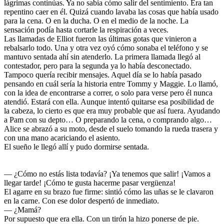
lágrimas continúas. Ya no sabía cómo salir del sentimiento. Era tan
repentino caer en él. Quizá cuando lavaba las cosas que había usado
para la cena. O en la ducha. O en el medio de la noche. La
sensación podía hasta cortarle la respiración a veces.
Las llamadas de Elliot fueron las últimas gotas que vinieron a
rebalsarlo todo. Una y otra vez oyó cómo sonaba el teléfono y se
mantuvo sentada ahí sin atenderlo. La primera llamada llegó al
contestador, pero para la segunda ya lo había desconectado.
Tampoco quería recibir mensajes. Aquel día se lo había pasado
pensando en cuál sería la historia entre Tommy y Maggie. Lo llamó,
con la idea de encontrarse a correr, o solo para verse pero él nunca
atendió. Estará con ella. Aunque intentó quitarse esa posibilidad de
la cabeza, lo cierto es que era muy probable que así fuera. Ayudando
a Pam con su depto… O preparando la cena, o comprando algo…
Alice se abrazó a su moto, desde el suelo tomando la rueda trasera y
con una mano acariciando el asiento.
El sueño le llegó allí y pudo dormirse sentada.
— ¿Cómo no estás lista todavía? ¡Ya tenemos que salir! ¡Vamos a
llegar tarde! ¡Cómo te gusta hacerme pasar vergüenza!
El agarre en su brazo fue firme: sintió cómo las uñas se le clavaron
en la carne. Con ese dolor despertó de inmediato.
— ¿Mamá?
Por supuesto que era ella. Con un tirón la hizo ponerse de pie.