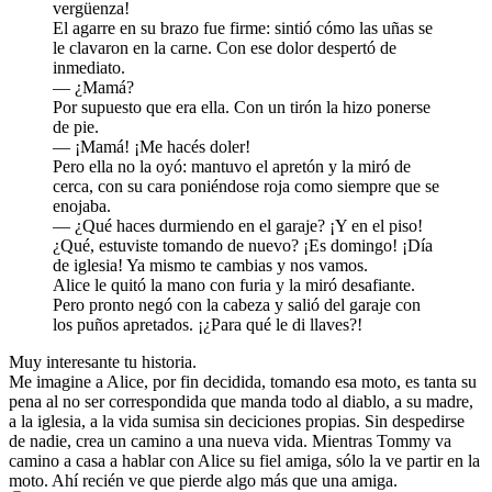
vergüenza!
El agarre en su brazo fue firme: sintió cómo las uñas se
le clavaron en la carne. Con ese dolor despertó de
inmediato.
— ¿Mamá?
Por supuesto que era ella. Con un tirón la hizo ponerse
de pie.
— ¡Mamá! ¡Me hacés doler!
Pero ella no la oyó: mantuvo el apretón y la miró de
cerca, con su cara poniéndose roja como siempre que se
enojaba.
— ¿Qué haces durmiendo en el garaje? ¡Y en el piso!
¿Qué, estuviste tomando de nuevo? ¡Es domingo! ¡Día
de iglesia! Ya mismo te cambias y nos vamos.
Alice le quitó la mano con furia y la miró desafiante.
Pero pronto negó con la cabeza y salió del garaje con
los puños apretados. ¡¿Para qué le di llaves?!
Muy interesante tu historia.
Me imagine a Alice, por fin decidida, tomando esa moto, es tanta su
pena al no ser correspondida que manda todo al diablo, a su madre,
a la iglesia, a la vida sumisa sin deciciones propias. Sin despedirse
de nadie, crea un camino a una nueva vida. Mientras Tommy va
camino a casa a hablar con Alice su fiel amiga, sólo la ve partir en la
moto. Ahí recién ve que pierde algo más que una amiga.