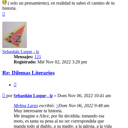
( solo un pensamiento), en realidad tu sabes el camino de tu
historia.
Arriba
Sebastián Luque - iz
Mensajes:
121
Registrado:
Mié Nov 02, 2022 3:20 pm
Re: Dilemas Literarios
Citar
Mensaje
por
Sebastián Luque - iz
»
Dom Nov 06, 2022 10:41 am
Melina Larzo
escribió:
↑
Dom Nov 06, 2022 9:48 am
Muy interesante tu historia.
Me imagine a Alice, por fin decidida, tomando esa
moto, es tanta su pena al no ser correspondida que
manda todo al diablo, a su madre, a la iglesia, a la vida