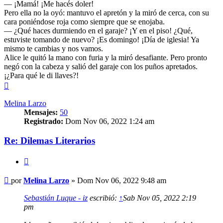
— ¡Mamá! ¡Me hacés doler!
Pero ella no la oyó: mantuvo el apretón y la miró de cerca, con su
cara poniéndose roja como siempre que se enojaba.
— ¿Qué haces durmiendo en el garaje? ¡Y en el piso! ¿Qué,
estuviste tomando de nuevo? ¡Es domingo! ¡Día de iglesia! Ya
mismo te cambias y nos vamos.
Alice le quitó la mano con furia y la miró desafiante. Pero pronto
negó con la cabeza y salió del garaje con los puños apretados.
¡¿Para qué le di llaves?!
Arriba
Melina Larzo
Mensajes:
50
Registrado:
Dom Nov 06, 2022 1:24 am
Re: Dilemas Literarios
Citar
Mensaje
por
Melina Larzo
»
Dom Nov 06, 2022 9:48 am
Sebastián Luque - iz
escribió:
↑
Sab Nov 05, 2022 2:19
pm