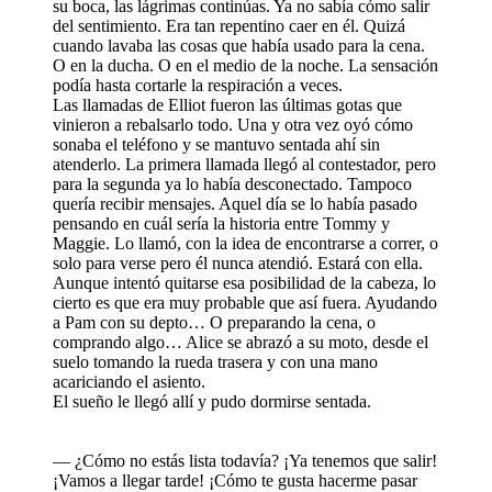
su boca, las lágrimas continúas. Ya no sabía cómo salir
del sentimiento. Era tan repentino caer en él. Quizá
cuando lavaba las cosas que había usado para la cena.
O en la ducha. O en el medio de la noche. La sensación
podía hasta cortarle la respiración a veces.
Las llamadas de Elliot fueron las últimas gotas que
vinieron a rebalsarlo todo. Una y otra vez oyó cómo
sonaba el teléfono y se mantuvo sentada ahí sin
atenderlo. La primera llamada llegó al contestador, pero
para la segunda ya lo había desconectado. Tampoco
quería recibir mensajes. Aquel día se lo había pasado
pensando en cuál sería la historia entre Tommy y
Maggie. Lo llamó, con la idea de encontrarse a correr, o
solo para verse pero él nunca atendió. Estará con ella.
Aunque intentó quitarse esa posibilidad de la cabeza, lo
cierto es que era muy probable que así fuera. Ayudando
a Pam con su depto… O preparando la cena, o
comprando algo… Alice se abrazó a su moto, desde el
suelo tomando la rueda trasera y con una mano
acariciando el asiento.
El sueño le llegó allí y pudo dormirse sentada.
— ¿Cómo no estás lista todavía? ¡Ya tenemos que salir!
¡Vamos a llegar tarde! ¡Cómo te gusta hacerme pasar