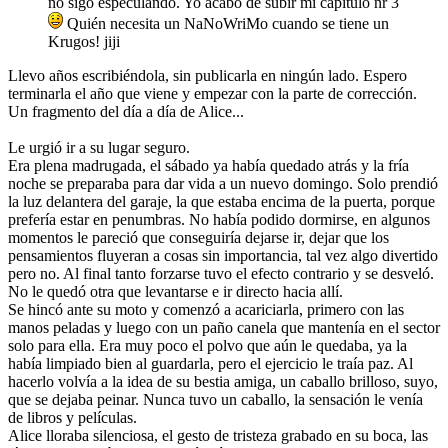
no sigo especulando. Yo acabo de subir mi capitulo nr 3
Quién necesita un NaNoWriMo cuando se tiene un
Krugos! jiji
Llevo años escribiéndola, sin publicarla en ningún lado. Espero
terminarla el año que viene y empezar con la parte de corrección.
Un fragmento del día a día de Alice...
Le urgió ir a su lugar seguro.
Era plena madrugada, el sábado ya había quedado atrás y la fría
noche se preparaba para dar vida a un nuevo domingo. Solo prendió
la luz delantera del garaje, la que estaba encima de la puerta, porque
prefería estar en penumbras. No había podido dormirse, en algunos
momentos le pareció que conseguiría dejarse ir, dejar que los
pensamientos fluyeran a cosas sin importancia, tal vez algo divertido
pero no. Al final tanto forzarse tuvo el efecto contrario y se desveló.
No le quedó otra que levantarse e ir directo hacia allí.
Se hincó ante su moto y comenzó a acariciarla, primero con las
manos peladas y luego con un paño canela que mantenía en el sector
solo para ella. Era muy poco el polvo que aún le quedaba, ya la
había limpiado bien al guardarla, pero el ejercicio le traía paz. Al
hacerlo volvía a la idea de su bestia amiga, un caballo brilloso, suyo,
que se dejaba peinar. Nunca tuvo un caballo, la sensación le venía
de libros y películas.
Alice lloraba silenciosa, el gesto de tristeza grabado en su boca, las