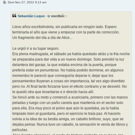
M
Dom Nov 27, 2022 9:13 am
e
n
s
Sebastián Luque - iz
escribió:
↑
a
j
e
Llevo años escribiéndola, sin publicarla en ningún lado. Espero
terminarla el año que viene y empezar con la parte de corrección.
Un fragmento del día a día de Alice...
Le urgió ir a su lugar seguro.
Era plena madrugada, el sábado ya había quedado atrás y la fría noche
se preparaba para dar vida a un nuevo domingo. Solo prendió la luz
delantera del garaje, la que estaba encima de la puerta, porque
prefería estar en penumbras. No había podido dormirse, en algunos
momentos le pareció que conseguiría dejarse ir, dejar que los
pensamientos fluyeran a cosas sin importancia, tal vez algo divertido
pero no. Al final tanto forzarse tuvo el efecto contrario y se desveló. No
le quedó otra que levantarse e ir directo hacia allí.
Se hincó ante su moto y comenzó a acariciarla, primero con las manos
peladas y luego con un paño canela que mantenía en el sector solo
para ella. Era muy poco el polvo que aún le quedaba, ya la había
limpiado bien al guardarla, pero el ejercicio le traía paz. Al hacerlo
volvía a la idea de su bestia amiga, un caballo brilloso, suyo, que se
dejaba peinar. Nunca tuvo un caballo, la sensación le venía de libros y
películas.