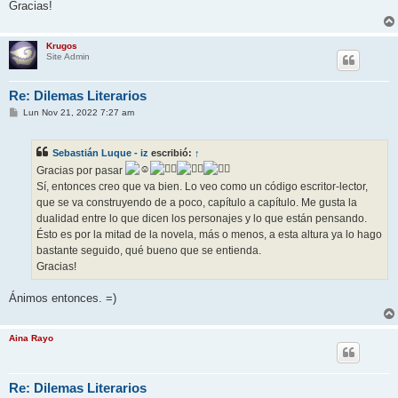
Gracias!
Krugos
Site Admin
Re: Dilemas Literarios
M
Lun Nov 21, 2022 7:27 am
e
n
s
Sebastián Luque - iz
escribió:
↑
a
j
Gracias por pasar
e
Sí, entonces creo que va bien. Lo veo como un código escritor-lector,
que se va construyendo de a poco, capítulo a capítulo. Me gusta la
dualidad entre lo que dicen los personajes y lo que están pensando.
Ésto es por la mitad de la novela, más o menos, a esta altura ya lo hago
bastante seguido, qué bueno que se entienda.
Gracias!
Ánimos entonces. =)
Aina Rayo
Re: Dilemas Literarios