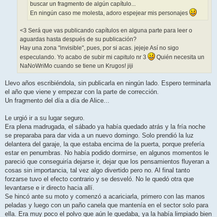
buscar un fragmento de algún capítulo...
En ningún caso me molesta, adoro espejear mis personajes
<3 Será que vas publicando capítulos en alguna parte para leer o
aguardas hasta después de su publicación?
Hay una zona "invisible", pues, por si acas. jejeje Así no sigo
especulando. Yo acabo de subir mi capitulo nr 3
Quién necesita un
NaNoWriMo cuando se tiene un Krugos! jiji
Llevo años escribiéndola, sin publicarla en ningún lado. Espero terminarla
el año que viene y empezar con la parte de corrección.
Un fragmento del día a día de Alice...
Le urgió ir a su lugar seguro.
Era plena madrugada, el sábado ya había quedado atrás y la fría noche
se preparaba para dar vida a un nuevo domingo. Solo prendió la luz
delantera del garaje, la que estaba encima de la puerta, porque prefería
estar en penumbras. No había podido dormirse, en algunos momentos le
pareció que conseguiría dejarse ir, dejar que los pensamientos fluyeran a
cosas sin importancia, tal vez algo divertido pero no. Al final tanto
forzarse tuvo el efecto contrario y se desveló. No le quedó otra que
levantarse e ir directo hacia allí.
Se hincó ante su moto y comenzó a acariciarla, primero con las manos
peladas y luego con un paño canela que mantenía en el sector solo para
ella. Era muy poco el polvo que aún le quedaba, ya la había limpiado bien