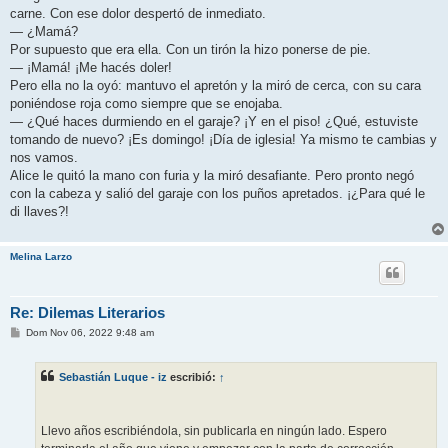
carne. Con ese dolor despertó de inmediato.
— ¿Mamá?
Por supuesto que era ella. Con un tirón la hizo ponerse de pie.
— ¡Mamá! ¡Me hacés doler!
Pero ella no la oyó: mantuvo el apretón y la miró de cerca, con su cara
poniéndose roja como siempre que se enojaba.
— ¿Qué haces durmiendo en el garaje? ¡Y en el piso! ¿Qué, estuviste
tomando de nuevo? ¡Es domingo! ¡Día de iglesia! Ya mismo te cambias y
nos vamos.
Alice le quitó la mano con furia y la miró desafiante. Pero pronto negó
con la cabeza y salió del garaje con los puños apretados. ¡¿Para qué le
di llaves?!
Melina Larzo
Re: Dilemas Literarios
M
Dom Nov 06, 2022 9:48 am
e
n
s
Sebastián Luque - iz
escribió:
↑
a
j
e
Llevo años escribiéndola, sin publicarla en ningún lado. Espero