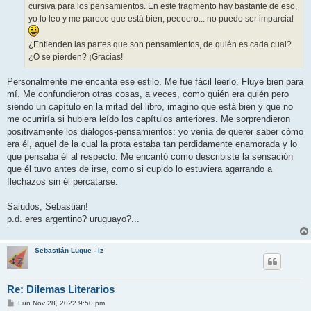
cursiva para los pensamientos. En este fragmento hay bastante de eso,
yo lo leo y me parece que está bien, peeeero... no puedo ser imparcial
¿Entienden las partes que son pensamientos, de quién es cada cual?
¿O se pierden? ¡Gracias!
Personalmente me encanta ese estilo. Me fue fácil leerlo. Fluye bien para
mí. Me confundieron otras cosas, a veces, como quién era quién pero
siendo un capítulo en la mitad del libro, imagino que está bien y que no
me ocurriría si hubiera leído los capítulos anteriores. Me sorprendieron
positivamente los diálogos-pensamientos: yo venía de querer saber cómo
era él, aquel de la cual la prota estaba tan perdidamente enamorada y lo
que pensaba él al respecto. Me encantó como describiste la sensación
que él tuvo antes de irse, como si cupido lo estuviera agarrando a
flechazos sin él percatarse.
Saludos, Sebastián!
p.d. eres argentino? uruguayo?...
Sebastián Luque - iz
Re: Dilemas Literarios
M
Lun Nov 28, 2022 9:50 pm
e