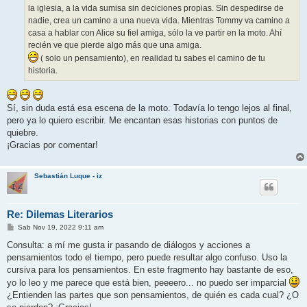
la iglesia, a la vida sumisa sin deciciones propias. Sin despedirse de
nadie, crea un camino a una nueva vida. Mientras Tommy va camino a
casa a hablar con Alice su fiel amiga, sólo la ve partir en la moto. Ahí
recién ve que pierde algo más que una amiga.
( solo un pensamiento), en realidad tu sabes el camino de tu
historia.
Sí, sin duda está esa escena de la moto. Todavía lo tengo lejos al final,
pero ya lo quiero escribir. Me encantan esas historias con puntos de
quiebre.
¡Gracias por comentar!
Sebastián Luque - iz
Re: Dilemas Literarios
M
Sab Nov 19, 2022 9:11 am
e
n
Consulta: a mí me gusta ir pasando de diálogos y acciones a
s
pensamientos todo el tiempo, pero puede resultar algo confuso. Uso la
a
j
cursiva para los pensamientos. En este fragmento hay bastante de eso,
e
yo lo leo y me parece que está bien, peeeero... no puedo ser imparcial
¿Entienden las partes que son pensamientos, de quién es cada cual? ¿O