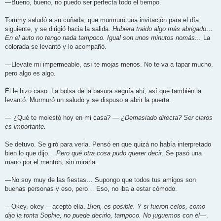
—Bueno, bueno, no puedo ser perfecta todo el tiempo.
Tommy saludó a su cuñada, que murmuró una invitación para el día
siguiente, y se dirigió hacia la salida.
Hubiera traido algo más abrigado…
En el auto no tengo nada tampoco. Igual son unos minutos nomás…
La
colorada se levantó y lo acompañó.
—Llevate mi impermeable, así te mojas menos. No te va a tapar mucho,
pero algo es algo.
Él le hizo caso. La bolsa de la basura seguía ahí, así que también la
levantó. Murmuró un saludo y se dispuso a abrir la puerta.
— ¿Qué te molestó hoy en mi casa? —
¿Demasiado directa? Ser claros
es importante.
Se detuvo. Se giró para verla. Pensó en que quizá no había interpretado
bien lo que dijo…
Pero qué otra cosa pudo querer decir.
Se pasó una
mano por el mentón, sin mirarla.
—No soy muy de las fiestas… Supongo que todos tus amigos son
buenas personas y eso, pero… Eso, no iba a estar cómodo.
—Okey, okey —aceptó ella.
Bien, es posible. Y si fueron celos, como
dijo la tonta Sophie, no puede decirlo, tampoco. No juguemos con él
—.