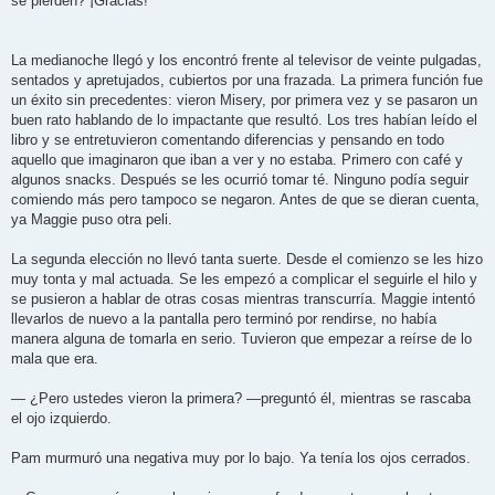
se pierden? ¡Gracias!
La medianoche llegó y los encontró frente al televisor de veinte pulgadas,
sentados y apretujados, cubiertos por una frazada. La primera función fue
un éxito sin precedentes: vieron Misery, por primera vez y se pasaron un
buen rato hablando de lo impactante que resultó. Los tres habían leído el
libro y se entretuvieron comentando diferencias y pensando en todo
aquello que imaginaron que iban a ver y no estaba. Primero con café y
algunos snacks. Después se les ocurrió tomar té. Ninguno podía seguir
comiendo más pero tampoco se negaron. Antes de que se dieran cuenta,
ya Maggie puso otra peli.
La segunda elección no llevó tanta suerte. Desde el comienzo se les hizo
muy tonta y mal actuada. Se les empezó a complicar el seguirle el hilo y
se pusieron a hablar de otras cosas mientras transcurría. Maggie intentó
llevarlos de nuevo a la pantalla pero terminó por rendirse, no había
manera alguna de tomarla en serio. Tuvieron que empezar a reírse de lo
mala que era.
— ¿Pero ustedes vieron la primera? —preguntó él, mientras se rascaba
el ojo izquierdo.
Pam murmuró una negativa muy por lo bajo. Ya tenía los ojos cerrados.