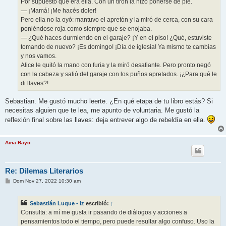
Por supuesto que era ella. Con un tirón la hizo ponerse de pie.
— ¡Mamá! ¡Me hacés doler!
Pero ella no la oyó: mantuvo el apretón y la miró de cerca, con su cara
poniéndose roja como siempre que se enojaba.
— ¿Qué haces durmiendo en el garaje? ¡Y en el piso! ¿Qué, estuviste
tomando de nuevo? ¡Es domingo! ¡Día de iglesia! Ya mismo te cambias
y nos vamos.
Alice le quitó la mano con furia y la miró desafiante. Pero pronto negó
con la cabeza y salió del garaje con los puños apretados. ¡¿Para qué le
di llaves?!
Sebastian. Me gustó mucho leerte. ¿En qué etapa de tu libro estás? Si
necesitas alguien que te lea, me apunto de voluntaria. Me gustó la
reflexión final sobre las llaves: deja entrever algo de rebeldía en ella.
Aina Rayo
Re: Dilemas Literarios
M
Dom Nov 27, 2022 10:30 am
e
n
s
Sebastián Luque - iz
escribió:
↑
a
j
Consulta: a mí me gusta ir pasando de diálogos y acciones a
e
pensamientos todo el tiempo, pero puede resultar algo confuso. Uso la