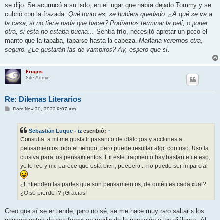
se dijo. Se acurrucó a su lado, en el lugar que había dejado Tommy y se
cubrió con la frazada.
Qué tonto es, se hubiera quedado. ¿A qué se va a
la casa, si no tiene nada que hacer? Podíamos terminar la peli, o poner
otra, si esta no estaba buena…
Sentía frío, necesitó apretar un poco el
manto que la tapaba, taparse hasta la cabeza.
Mañana veremos otra,
seguro. ¿Le gustarán las de vampiros? Ay, espero que sí.
Krugos
Site Admin
Re: Dilemas Literarios
M
Dom Nov 20, 2022 9:07 am
e
n
s
Sebastián Luque - iz
escribió:
↑
a
j
Consulta: a mí me gusta ir pasando de diálogos y acciones a
e
pensamientos todo el tiempo, pero puede resultar algo confuso. Uso la
cursiva para los pensamientos. En este fragmento hay bastante de eso,
yo lo leo y me parece que está bien, peeeero... no puedo ser imparcial
¿Entienden las partes que son pensamientos, de quién es cada cual?
¿O se pierden? ¡Gracias!
Creo que sí se entiende, pero no sé, se me hace muy raro saltar a los
pensamientos de esa forma en medio de la narración o los diálogos. Al