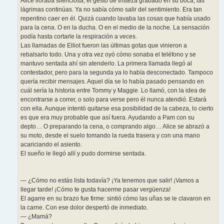
Alice lloraba silenciosa, el gesto de tristeza grabado en su boca, las
lágrimas continúas. Ya no sabía cómo salir del sentimiento. Era tan
repentino caer en él. Quizá cuando lavaba las cosas que había usado
para la cena. O en la ducha. O en el medio de la noche. La sensación
podía hasta cortarle la respiración a veces.
Las llamadas de Elliot fueron las últimas gotas que vinieron a
rebalsarlo todo. Una y otra vez oyó cómo sonaba el teléfono y se
mantuvo sentada ahí sin atenderlo. La primera llamada llegó al
contestador, pero para la segunda ya lo había desconectado. Tampoco
quería recibir mensajes. Aquel día se lo había pasado pensando en
cuál sería la historia entre Tommy y Maggie. Lo llamó, con la idea de
encontrarse a correr, o solo para verse pero él nunca atendió. Estará
con ella. Aunque intentó quitarse esa posibilidad de la cabeza, lo cierto
es que era muy probable que así fuera. Ayudando a Pam con su
depto… O preparando la cena, o comprando algo… Alice se abrazó a
su moto, desde el suelo tomando la rueda trasera y con una mano
acariciando el asiento.
El sueño le llegó allí y pudo dormirse sentada.
— ¿Cómo no estás lista todavía? ¡Ya tenemos que salir! ¡Vamos a
llegar tarde! ¡Cómo te gusta hacerme pasar vergüenza!
El agarre en su brazo fue firme: sintió cómo las uñas se le clavaron en
la carne. Con ese dolor despertó de inmediato.
— ¿Mamá?