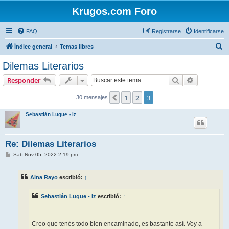
Krugos.com Foro
FAQ
Registrarse
Identificarse
B
Índice general
Temas libres
u
Dilemas Literarios
s
Buscar
Búsqueda 
Responder
c
a
1
2
3
Anterior
30 mensajes
r
Sebastián Luque - iz
Re: Dilemas Literarios
M
Sab Nov 05, 2022 2:19 pm
e
n
s
Aina Rayo
escribió:
↑
a
j
e
Sebastián Luque - iz
escribió:
↑
Creo que tenés todo bien encaminado, es bastante así. Voy a