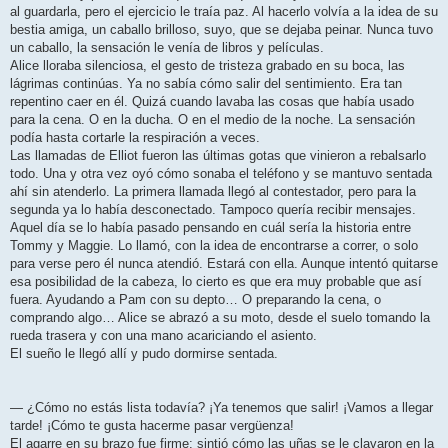
al guardarla, pero el ejercicio le traía paz. Al hacerlo volvía a la idea de su
bestia amiga, un caballo brilloso, suyo, que se dejaba peinar. Nunca tuvo
un caballo, la sensación le venía de libros y películas.
Alice lloraba silenciosa, el gesto de tristeza grabado en su boca, las
lágrimas continúas. Ya no sabía cómo salir del sentimiento. Era tan
repentino caer en él. Quizá cuando lavaba las cosas que había usado
para la cena. O en la ducha. O en el medio de la noche. La sensación
podía hasta cortarle la respiración a veces.
Las llamadas de Elliot fueron las últimas gotas que vinieron a rebalsarlo
todo. Una y otra vez oyó cómo sonaba el teléfono y se mantuvo sentada
ahí sin atenderlo. La primera llamada llegó al contestador, pero para la
segunda ya lo había desconectado. Tampoco quería recibir mensajes.
Aquel día se lo había pasado pensando en cuál sería la historia entre
Tommy y Maggie. Lo llamó, con la idea de encontrarse a correr, o solo
para verse pero él nunca atendió. Estará con ella. Aunque intentó quitarse
esa posibilidad de la cabeza, lo cierto es que era muy probable que así
fuera. Ayudando a Pam con su depto… O preparando la cena, o
comprando algo… Alice se abrazó a su moto, desde el suelo tomando la
rueda trasera y con una mano acariciando el asiento.
El sueño le llegó allí y pudo dormirse sentada.
— ¿Cómo no estás lista todavía? ¡Ya tenemos que salir! ¡Vamos a llegar
tarde! ¡Cómo te gusta hacerme pasar vergüenza!
El agarre en su brazo fue firme: sintió cómo las uñas se le clavaron en la