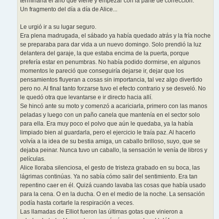
terminarla el año que viene y empezar con la parte de corrección.
Un fragmento del día a día de Alice...
Le urgió ir a su lugar seguro.
Era plena madrugada, el sábado ya había quedado atrás y la fría noche
se preparaba para dar vida a un nuevo domingo. Solo prendió la luz
delantera del garaje, la que estaba encima de la puerta, porque
prefería estar en penumbras. No había podido dormirse, en algunos
momentos le pareció que conseguiría dejarse ir, dejar que los
pensamientos fluyeran a cosas sin importancia, tal vez algo divertido
pero no. Al final tanto forzarse tuvo el efecto contrario y se desveló. No
le quedó otra que levantarse e ir directo hacia allí.
Se hincó ante su moto y comenzó a acariciarla, primero con las manos
peladas y luego con un paño canela que mantenía en el sector solo
para ella. Era muy poco el polvo que aún le quedaba, ya la había
limpiado bien al guardarla, pero el ejercicio le traía paz. Al hacerlo
volvía a la idea de su bestia amiga, un caballo brilloso, suyo, que se
dejaba peinar. Nunca tuvo un caballo, la sensación le venía de libros y
películas.
Alice lloraba silenciosa, el gesto de tristeza grabado en su boca, las
lágrimas continúas. Ya no sabía cómo salir del sentimiento. Era tan
repentino caer en él. Quizá cuando lavaba las cosas que había usado
para la cena. O en la ducha. O en el medio de la noche. La sensación
podía hasta cortarle la respiración a veces.
Las llamadas de Elliot fueron las últimas gotas que vinieron a