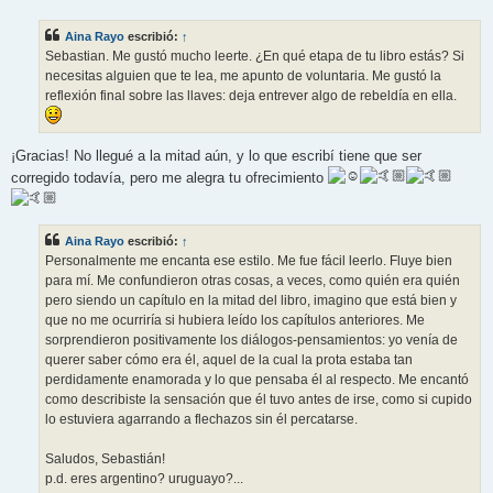
n
s
Aina Rayo
escribió:
↑
a
j
Sebastian. Me gustó mucho leerte. ¿En qué etapa de tu libro estás? Si
e
necesitas alguien que te lea, me apunto de voluntaria. Me gustó la
reflexión final sobre las llaves: deja entrever algo de rebeldía en ella.
¡Gracias! No llegué a la mitad aún, y lo que escribí tiene que ser
corregido todavía, pero me alegra tu ofrecimiento
Aina Rayo
escribió:
↑
Personalmente me encanta ese estilo. Me fue fácil leerlo. Fluye bien
para mí. Me confundieron otras cosas, a veces, como quién era quién
pero siendo un capítulo en la mitad del libro, imagino que está bien y
que no me ocurriría si hubiera leído los capítulos anteriores. Me
sorprendieron positivamente los diálogos-pensamientos: yo venía de
querer saber cómo era él, aquel de la cual la prota estaba tan
perdidamente enamorada y lo que pensaba él al respecto. Me encantó
como describiste la sensación que él tuvo antes de irse, como si cupido
lo estuviera agarrando a flechazos sin él percatarse.
Saludos, Sebastián!
p.d. eres argentino? uruguayo?...