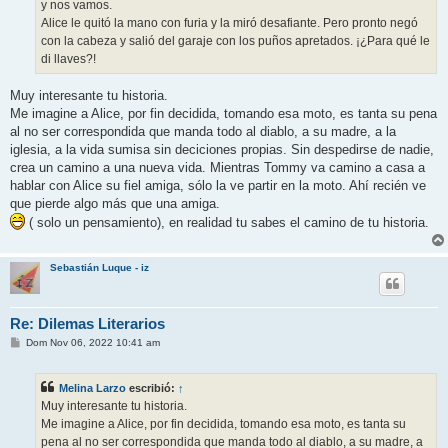
y nos vamos.
Alice le quitó la mano con furia y la miró desafiante. Pero pronto negó
con la cabeza y salió del garaje con los puños apretados. ¡¿Para qué le
di llaves?!
Muy interesante tu historia.
Me imagine a Alice, por fin decidida, tomando esa moto, es tanta su pena
al no ser correspondida que manda todo al diablo, a su madre, a la
iglesia, a la vida sumisa sin deciciones propias. Sin despedirse de nadie,
crea un camino a una nueva vida. Mientras Tommy va camino a casa a
hablar con Alice su fiel amiga, sólo la ve partir en la moto. Ahí recién ve
que pierde algo más que una amiga.
( solo un pensamiento), en realidad tu sabes el camino de tu historia.
Sebastián Luque - iz
Re: Dilemas Literarios
M
Dom Nov 06, 2022 10:41 am
e
n
s
Melina Larzo
escribió:
↑
a
j
Muy interesante tu historia.
e
Me imagine a Alice, por fin decidida, tomando esa moto, es tanta su
pena al no ser correspondida que manda todo al diablo, a su madre, a