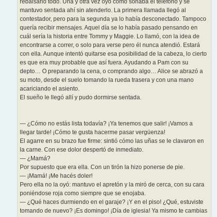
rebalsarlo todo. Una y otra vez oyó cómo sonaba el teléfono y se
mantuvo sentada ahí sin atenderlo. La primera llamada llegó al
contestador, pero para la segunda ya lo había desconectado. Tampoco
quería recibir mensajes. Aquel día se lo había pasado pensando en
cuál sería la historia entre Tommy y Maggie. Lo llamó, con la idea de
encontrarse a correr, o solo para verse pero él nunca atendió. Estará
con ella. Aunque intentó quitarse esa posibilidad de la cabeza, lo cierto
es que era muy probable que así fuera. Ayudando a Pam con su
depto… O preparando la cena, o comprando algo… Alice se abrazó a
su moto, desde el suelo tomando la rueda trasera y con una mano
acariciando el asiento.
El sueño le llegó allí y pudo dormirse sentada.
— ¿Cómo no estás lista todavía? ¡Ya tenemos que salir! ¡Vamos a
llegar tarde! ¡Cómo te gusta hacerme pasar vergüenza!
El agarre en su brazo fue firme: sintió cómo las uñas se le clavaron en
la carne. Con ese dolor despertó de inmediato.
— ¿Mamá?
Por supuesto que era ella. Con un tirón la hizo ponerse de pie.
— ¡Mamá! ¡Me hacés doler!
Pero ella no la oyó: mantuvo el apretón y la miró de cerca, con su cara
poniéndose roja como siempre que se enojaba.
— ¿Qué haces durmiendo en el garaje? ¡Y en el piso! ¿Qué, estuviste
tomando de nuevo? ¡Es domingo! ¡Día de iglesia! Ya mismo te cambias