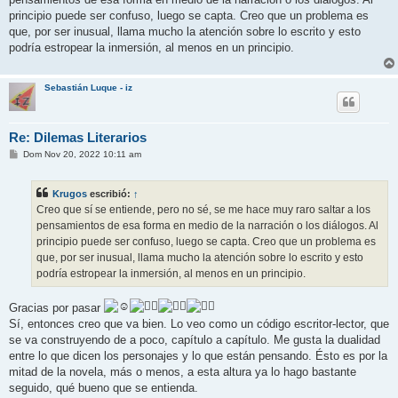
principio puede ser confuso, luego se capta. Creo que un problema es
que, por ser inusual, llama mucho la atención sobre lo escrito y esto
podría estropear la inmersión, al menos en un principio.
Sebastián Luque - iz
Re: Dilemas Literarios
M
Dom Nov 20, 2022 10:11 am
e
n
s
Krugos
escribió:
↑
a
j
Creo que sí se entiende, pero no sé, se me hace muy raro saltar a los
e
pensamientos de esa forma en medio de la narración o los diálogos. Al
principio puede ser confuso, luego se capta. Creo que un problema es
que, por ser inusual, llama mucho la atención sobre lo escrito y esto
podría estropear la inmersión, al menos en un principio.
Gracias por pasar
Sí, entonces creo que va bien. Lo veo como un código escritor-lector, que
se va construyendo de a poco, capítulo a capítulo. Me gusta la dualidad
entre lo que dicen los personajes y lo que están pensando. Ésto es por la
mitad de la novela, más o menos, a esta altura ya lo hago bastante
seguido, qué bueno que se entienda.