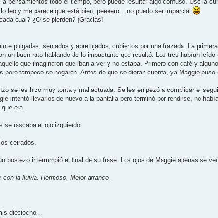
 a pensamientos todo el tiempo, pero puede resultar algo confuso. Uso la cur
o leo y me parece que está bien, peeeero... no puedo ser imparcial
cada cual? ¿O se pierden? ¡Gracias!
einte pulgadas, sentados y apretujados, cubiertos por una frazada. La primera
n un buen rato hablando de lo impactante que resultó. Los tres habían leído e
aquello que imaginaron que iban a ver y no estaba. Primero con café y algu
s pero tampoco se negaron. Antes de que se dieran cuenta, ya Maggie puso o
zo se les hizo muy tonta y mal actuada. Se les empezó a complicar el seguirl
ie intentó llevarlos de nuevo a la pantalla pero terminó por rendirse, no hab
 que era.
 se rascaba el ojo izquierdo.
jos cerrados.
 bostezo interrumpió el final de su frase. Los ojos de Maggie apenas se veí
le con la lluvia. Hermoso. Mejor arranco.
mis dieciocho…