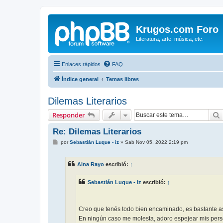
Krugos.com Foro
Literatura, arte, música, etc.
Enlaces rápidos
FAQ
Índice general
Temas libres
Dilemas Literarios
Responder
Re: Dilemas Literarios
M
por
Sebastián Luque - iz
»
Sab Nov 05, 2022 2:19 pm
e
n
s
Aina Rayo
escribió:
↑
a
j
e
Sebastián Luque - iz
escribió:
↑
Creo que tenés todo bien encaminado, es bastante así
En ningún caso me molesta, adoro espejear mis per