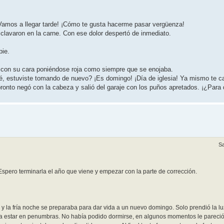
Vamos a llegar tarde! ¡Cómo te gusta hacerme pasar vergüenza!
 clavaron en la carne. Con ese dolor despertó de inmediato.
pie.
a, con su cara poniéndose roja como siempre que se enojaba.
é, estuviste tomando de nuevo? ¡Es domingo! ¡Día de iglesia! Ya mismo te 
 pronto negó con la cabeza y salió del garaje con los puños apretados. ¡¿Para q
Sa
 Espero terminarla el año que viene y empezar con la parte de corrección.
 la fría noche se preparaba para dar vida a un nuevo domingo. Solo prendió la lu
ría estar en penumbras. No había podido dormirse, en algunos momentos le pareci