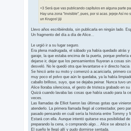
<3 Será que vas publicando capítulos en alguna parte p
Hay una zona "invisible", pues, por si acas. jejeje Así no
un Krugos! jiji
Llevo años escribiéndola, sin publicarla en ningún lado. Es
Un fragmento del día a día de Alice...
Le urgió ir a su lugar seguro.
Era plena madrugada, el sábado ya había quedado atrás y l
garaje, la que estaba encima de la puerta, porque preferí
dejarse ir, dejar que los pensamientos fluyeran a cosas sin i
desveló. No le quedó otra que levantarse e ir directo hacia a
Se hincó ante su moto y comenzó a acariciarla, primero co
muy poco el polvo que aún le quedaba, ya la había limpiado b
caballo brilloso, suyo, que se dejaba peinar. Nunca tuvo un 
Alice lloraba silenciosa, el gesto de tristeza grabado en s
Quizá cuando lavaba las cosas que había usado para la cen
veces.
Las llamadas de Elliot fueron las últimas gotas que vinier
atenderlo. La primera llamada llegó al contestador, pero p
pasado pensando en cuál sería la historia entre Tommy y Ma
Estará con ella. Aunque intentó quitarse esa posibilidad 
preparando la cena, o comprando algo… Alice se abrazó a 
El sueño le llegó allí y pudo dormirse sentada.