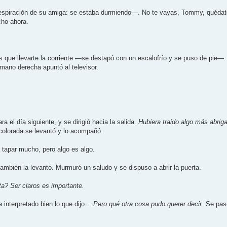
piración de su amiga: se estaba durmiendo—. No te vayas, Tommy, quédate 
cho ahora.
que llevarte la corriente —se destapó con un escalofrío y se puso de pie—. 
mano derecha apuntó al televisor.
el día siguiente, y se dirigió hacia la salida.
Hubiera traido algo más abri
olorada se levantó y lo acompañó.
tapar mucho, pero algo es algo.
también la levantó. Murmuró un saludo y se dispuso a abrir la puerta.
a? Ser claros es importante.
a interpretado bien lo que dijo…
Pero qué otra cosa pudo querer decir.
Se pasó