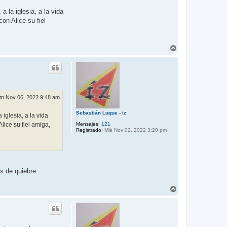
 la iglesia, a la vida
on Alice su fiel
A
r
r
i
b
a
m Nov 06, 2022 9:48 am
Sebastián Luque - iz
iglesia, a la vida
ice su fiel amiga,
Mensajes:
121
Registrado:
Mié Nov 02, 2022 3:20 pm
os de quiebre.
A
r
r
i
b
a