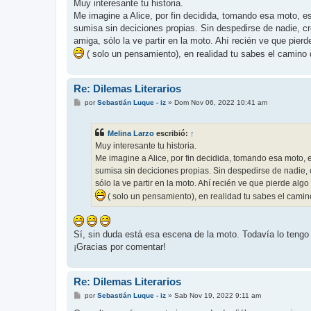
Muy interesante tu historia.
Me imagine a Alice, por fin decidida, tomando esa moto, es 
sumisa sin deciciones propias. Sin despedirse de nadie, c
amiga, sólo la ve partir en la moto. Ahí recién ve que pie
( solo un pensamiento), en realidad tu sabes el camino d
Re: Dilemas Literarios
M
por
Sebastián Luque - iz
»
Dom Nov 06, 2022 10:41 am
e
n
s
Melina Larzo
escribió:
↑
a
j
Muy interesante tu historia.
e
Me imagine a Alice, por fin decidida, tomando esa moto, e
sumisa sin deciciones propias. Sin despedirse de nadie,
sólo la ve partir en la moto. Ahí recién ve que pierde al
( solo un pensamiento), en realidad tu sabes el camino
Sí, sin duda está esa escena de la moto. Todavía lo tengo l
¡Gracias por comentar!
Re: Dilemas Literarios
M
por
Sebastián Luque - iz
»
Sab Nov 19, 2022 9:11 am
e