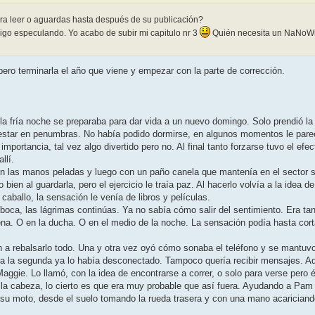
ara leer o aguardas hasta después de su publicación?
 sigo especulando. Yo acabo de subir mi capitulo nr 3
Quién necesita un NaNoWr
pero terminarla el año que viene y empezar con la parte de corrección.
a fría noche se preparaba para dar vida a un nuevo domingo. Solo prendió la 
a estar en penumbras. No había podido dormirse, en algunos momentos le pare
mportancia, tal vez algo divertido pero no. Al final tanto forzarse tuvo el efec
llí.
n las manos peladas y luego con un paño canela que mantenía en el sector so
ien al guardarla, pero el ejercicio le traía paz. Al hacerlo volvía a la idea d
caballo, la sensación le venía de libros y películas.
u boca, las lágrimas continúas. Ya no sabía cómo salir del sentimiento. Era tan
a. O en la ducha. O en el medio de la noche. La sensación podía hasta cortar
on a rebalsarlo todo. Una y otra vez oyó cómo sonaba el teléfono y se mantuv
ara la segunda ya lo había desconectado. Tampoco quería recibir mensajes. Aq
ggie. Lo llamó, con la idea de encontrarse a correr, o solo para verse pero é
de la cabeza, lo cierto es que era muy probable que así fuera. Ayudando a P
su moto, desde el suelo tomando la rueda trasera y con una mano acariciando