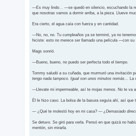
—Es muy lindo… —se quedó en silencio, escuchando la res
que nosotras vamos a dormir arriba, a la pieza. Llueve mu
Era cierto, el agua caía con fuerza y en cantidad.
—No, no, no. Tu cumpleaños ya se terminó, ya no tenemos 
hiciste: esto no merece ser llamado una película —con su 
Mags sonrió.
—Bueno, bueno, no puedo ser perfecta todo el tiempo.
Tommy saludó a su cuñada, que murmuró una invitación para 
tengo nada tampoco. Igual son unos minutos nomás…
La c
—Llevate mi impermeable, así te mojas menos. No te va a 
Él le hizo caso. La bolsa de la basura seguía ahí, así que 
— ¿Qué te molestó hoy en mi casa? —
¿Demasiado direct
Se detuvo. Se giró para verla. Pensó en que quizá no habí
mentón, sin mirarla.