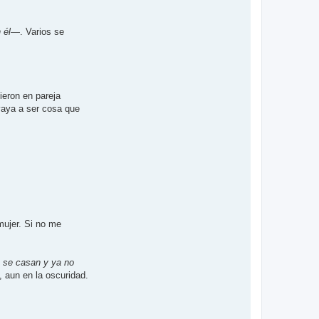
 él
—. Varios se
eron en pareja
vaya a ser cosa que
mujer. Si no me
s se casan y ya no
 aun en la oscuridad.