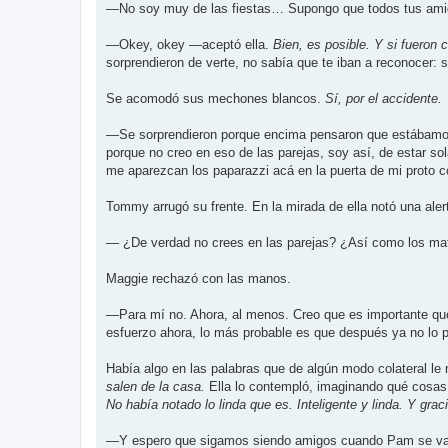
—No soy muy de las fiestas… Supongo que todos tus amig
—Okey, okey —aceptó ella.
Bien, es posible. Y si fueron
sorprendieron de verte, no sabía que te iban a reconocer: 
Se acomodó sus mechones blancos.
Sí, por el accidente.
—Se sorprendieron porque encima pensaron que estábamos 
porque no creo en eso de las parejas, soy así, de estar so
me aparezcan los paparazzi acá en la puerta de mi proto co
Tommy arrugó su frente. En la mirada de ella notó una aler
— ¿De verdad no crees en las parejas? ¿Así como los ma
Maggie rechazó con las manos.
—Para mí no. Ahora, al menos. Creo que es importante que
esfuerzo ahora, lo más probable es que después ya no lo 
Había algo en las palabras que de algún modo colateral le
salen de la casa.
Ella lo contempló, imaginando qué cosas p
No había notado lo linda que es. Inteligente y linda. Y grac
—Y espero que sigamos siendo amigos cuando Pam se vaya