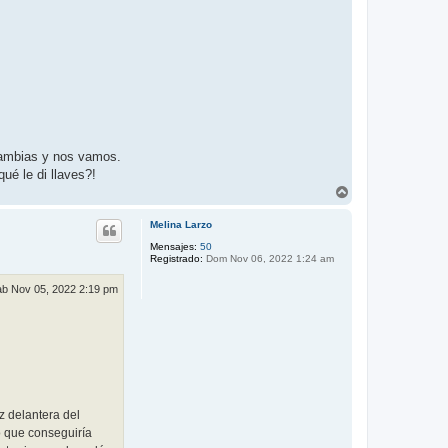
cambias y nos vamos.
ué le di llaves?!
A
r
r
Melina Larzo
i
b
Mensajes:
50
Registrado:
Dom Nov 06, 2022 1:24 am
a
b Nov 05, 2022 2:19 pm
z delantera del
ó que conseguiría