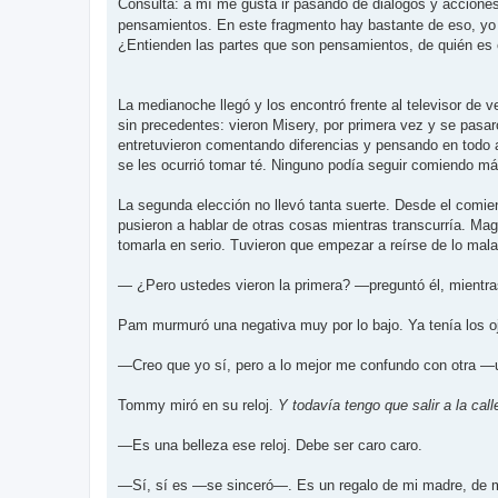
n
Consulta: a mí me gusta ir pasando de diálogos y acciones
s
pensamientos. En este fragmento hay bastante de eso, yo l
a
j
¿Entienden las partes que son pensamientos, de quién es 
e
La medianoche llegó y los encontró frente al televisor de v
sin precedentes: vieron Misery, por primera vez y se pasaro
entretuvieron comentando diferencias y pensando en todo 
se les ocurrió tomar té. Ninguno podía seguir comiendo má
La segunda elección no llevó tanta suerte. Desde el comien
pusieron a hablar de otras cosas mientras transcurría. Magg
tomarla en serio. Tuvieron que empezar a reírse de lo mala
— ¿Pero ustedes vieron la primera? —preguntó él, mientras
Pam murmuró una negativa muy por lo bajo. Ya tenía los o
—Creo que yo sí, pero a lo mejor me confundo con otra —un
Tommy miró en su reloj.
Y todavía tengo que salir a la cal
—Es una belleza ese reloj. Debe ser caro caro.
—Sí, sí es —se sinceró—. Es un regalo de mi madre, de 