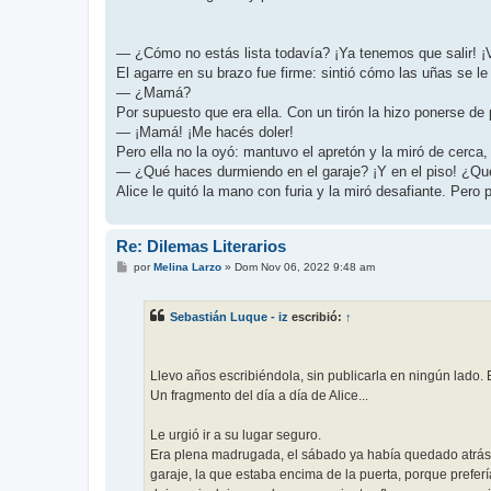
— ¿Cómo no estás lista todavía? ¡Ya tenemos que salir! ¡
El agarre en su brazo fue firme: sintió cómo las uñas se le
— ¿Mamá?
Por supuesto que era ella. Con un tirón la hizo ponerse de 
— ¡Mamá! ¡Me hacés doler!
Pero ella no la oyó: mantuvo el apretón y la miró de cerc
— ¿Qué haces durmiendo en el garaje? ¡Y en el piso! ¿Qu
Alice le quitó la mano con furia y la miró desafiante. Pero
Re: Dilemas Literarios
M
por
Melina Larzo
»
Dom Nov 06, 2022 9:48 am
e
n
s
Sebastián Luque - iz
escribió:
↑
a
j
e
Llevo años escribiéndola, sin publicarla en ningún lado.
Un fragmento del día a día de Alice...
Le urgió ir a su lugar seguro.
Era plena madrugada, el sábado ya había quedado atrás y
garaje, la que estaba encima de la puerta, porque prefe