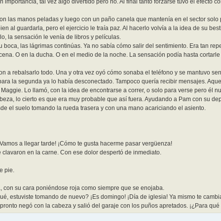
 importancia, tal vez algo divertido pero no. Al final tanto forzarse tuvo el efecto co
con las manos peladas y luego con un paño canela que mantenía en el sector solo 
n al guardarla, pero el ejercicio le traía paz. Al hacerlo volvía a la idea de su bes
o, la sensación le venía de libros y películas.
su boca, las lágrimas continúas. Ya no sabía cómo salir del sentimiento. Era tan repe
na. O en la ducha. O en el medio de la noche. La sensación podía hasta cortarle 
ron a rebalsarlo todo. Una y otra vez oyó cómo sonaba el teléfono y se mantuvo sen
 para la segunda ya lo había desconectado. Tampoco quería recibir mensajes. Aquel
Maggie. Lo llamó, con la idea de encontrarse a correr, o solo para verse pero él n
 cabeza, lo cierto es que era muy probable que así fuera. Ayudando a Pam con su d
e el suelo tomando la rueda trasera y con una mano acariciando el asiento.
¡Vamos a llegar tarde! ¡Cómo te gusta hacerme pasar vergüenza!
le clavaron en la carne. Con ese dolor despertó de inmediato.
e pie.
ca, con su cara poniéndose roja como siempre que se enojaba.
ué, estuviste tomando de nuevo? ¡Es domingo! ¡Día de iglesia! Ya mismo te cambi
o pronto negó con la cabeza y salió del garaje con los puños apretados. ¡¿Para qué l