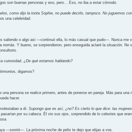
os son buenas personas y eso, pero… Eso, no iba a estar cómodo.
 celos, como dijo la tonta Sophie, no puede decirlo, tampoco. No juguemos con
sos una celebridad.
saliendo o algo así —continuó ella, lo más casual que pudo—. Nunca me vi
la nomás. Y bueno, se sorprendieron, pero enseguida aclaré la situación. No 
nsultorio.
ta curiosidad.
¿De qué estamos hablando?
trimonios, digamos?
 una persona se realice primero, antes de ponerse en pareja. Más para una 
pueda hacer.
 molestaban a él.
Supongo que es así, ¿no? Es cierto lo que dice: las mujere
asarían por su cabeza. Él vio sus ojos, sorprendido de lo celestes que eran,
iosa.
 —sonrió—. La próxima noche de pelis te dejo que elijas a vos.