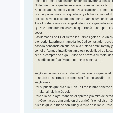
dejarse ir, dejar que los pensamientos fluyeran a cosas sin
No le quedó otra que levantarse e ir directo hacia allí.
Se hincó ante su moto y comenzó a acariciarla, primero 
poco el polvo que aún le quedaba, ya la había limpiado bie
brilloso, suyo, que se dejaba peinar. Nunca tuvo un caball
Alice lloraba silenciosa, el gesto de tristeza grabado en 
Quizá cuando lavaba las cosas que había usado para la ce
veces.
Las llamadas de Elliot fueron las últimas gotas que vinie
atenderlo. La primera llamada llegó al contestador, pero
pasado pensando en cuál sería la historia entre Tommy y 
con ella. Aunque intentó quitarse esa posibilidad de la
cena, o comprando algo… Alice se abrazó a su moto, desd
El sueño le llegó allí y pudo dormirse sentada.
— ¿Cómo no estás lista todavía? ¡Ya tenemos que salir! 
El agarre en su brazo fue firme: sintió cómo las uñas se 
— ¿Mamá?
Por supuesto que era ella. Con un tirón la hizo ponerse d
— ¡Mamá! ¡Me hacés doler!
Pero ella no la oyó: mantuvo el apretón y la miró de cer
— ¿Qué haces durmiendo en el garaje? ¡Y en el piso! ¿Q
Alice le quitó la mano con furia y la miró desafiante. Per