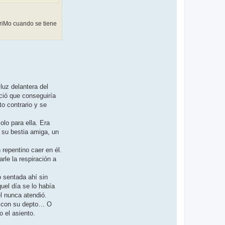
iMo cuando se tiene
luz delantera del
ció que conseguiría
to contrario y se
lo para ella. Era
e su bestia amiga, un
 repentino caer en él.
le la respiración a
o sentada ahí sin
uel día se lo había
l nunca atendió.
am con su depto… O
 el asiento.