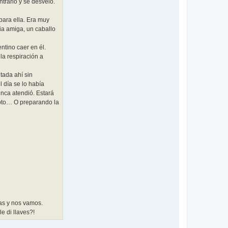
ntrario y se desveló.
para ella. Era muy
tia amiga, un caballo
ntino caer en él.
la respiración a
tada ahí sin
 día se lo había
unca atendió. Estará
epto… O preparando la
as y nos vamos.
e di llaves?!