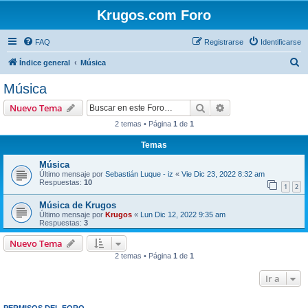
Krugos.com Foro
FAQ
Registrarse
Identificarse
B
Índice general
Música
u
Música
s
Buscar
Búsqueda avanzad
Nuevo Tema
c
2 temas • Página
1
de
1
a
Temas
r
Música
Último mensaje por
Sebastián Luque - iz
«
Vie Dic 23, 2022 8:32 am
Respuestas:
10
1
2
Música de Krugos
Último mensaje por
Krugos
«
Lun Dic 12, 2022 9:35 am
Respuestas:
3
Nuevo Tema
2 temas • Página
1
de
1
Ir a
PERMISOS DEL FORO