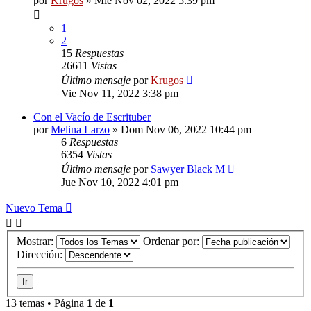
por
Krugos
»
Mié Nov 02, 2022 5:39 pm
1
2
15
Respuestas
26611
Vistas
Último mensaje
por
Krugos
Vie Nov 11, 2022 3:38 pm
Con el Vacío de Escrituber
por
Melina Larzo
»
Dom Nov 06, 2022 10:44 pm
6
Respuestas
6354
Vistas
Último mensaje
por
Sawyer Black M
Jue Nov 10, 2022 4:01 pm
Nuevo Tema
Mostrar:
Ordenar por:
Dirección:
13 temas • Página
1
de
1