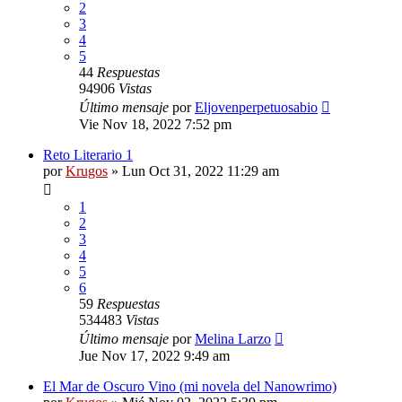
2
3
4
5
44
Respuestas
94906
Vistas
Último mensaje
por
Eljovenperpetuosabio
Vie Nov 18, 2022 7:52 pm
Reto Literario 1
por
Krugos
»
Lun Oct 31, 2022 11:29 am
1
2
3
4
5
6
59
Respuestas
534483
Vistas
Último mensaje
por
Melina Larzo
Jue Nov 17, 2022 9:49 am
El Mar de Oscuro Vino (mi novela del Nanowrimo)