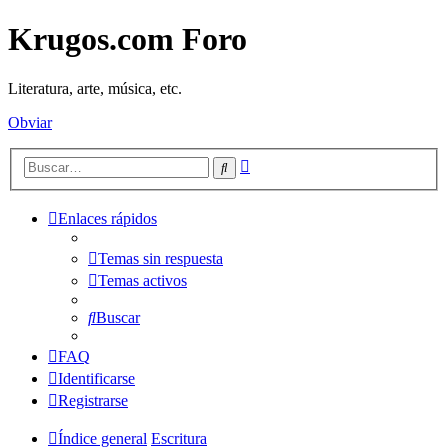
Krugos.com Foro
Literatura, arte, música, etc.
Obviar
Búsqueda
Buscar
avanzada
Enlaces rápidos
Temas sin respuesta
Temas activos
Buscar
FAQ
Identificarse
Registrarse
Índice general
Escritura