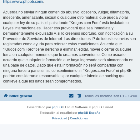
https://www.phpbb.com/
.
Acuerda no enviar ningun contenido abusivo, obsceno, vulgar, difamatorio,
indecente, amenazante, sexual o cualquier otro material que pueda violar
cualquier ley de su país, el país donde “Krugos.com Foro” está instalado o
Leyes Internacionales. Hacer eso provocará que sea inmediata y
permanentemente expulsado y, si lo creemos oportuno, con notificación a su
Proveedor de Servicios de Internet. Las direcciones IP de todos los envíos son
registradas como ayuda para reforzar estas condiciones. Acuerda que
“Krugos.com Foro” tiene derecho a eliminar, editar, mover o cerrar cualquier
tema en cualquier momento que lo creamos conveniente. Como usuario
acuerda que cualquier información que haya ingresado será almacenada en
una base de datos. Dado que esta información no será compartida con
ninguna tercera parte sin su consentimiento, ni “Krugos.com Foro” ni phpBB
podrán considerarse responsables por cualquier intento de hacking que
conlleve a que los datos sean comprometidos.
Índice general
Todos los horarios son
UTC-04:00
Desarrollado por
phpBB
® Forum Software © phpBB Limited
Traducción al español por
phpBB España
Privacidad
|
Condiciones