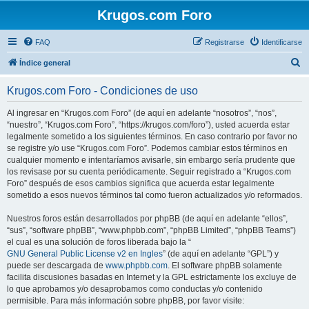
Krugos.com Foro
FAQ
Registrarse
Identificarse
B
Índice general
u
Krugos.com Foro - Condiciones de uso
s
c
Al ingresar en “Krugos.com Foro” (de aquí en adelante “nosotros”, “nos”,
“nuestro”, “Krugos.com Foro”, “https://krugos.com/foro”), usted acuerda estar
a
legalmente sometido a los siguientes términos. En caso contrario por favor no
r
se registre y/o use “Krugos.com Foro”. Podemos cambiar estos términos en
cualquier momento e intentaríamos avisarle, sin embargo sería prudente que
los revisase por su cuenta periódicamente. Seguir registrado a “Krugos.com
Foro” después de esos cambios significa que acuerda estar legalmente
sometido a esos nuevos términos tal como fueron actualizados y/o reformados.
Nuestros foros están desarrollados por phpBB (de aquí en adelante “ellos”,
“sus”, “software phpBB”, “www.phpbb.com”, “phpBB Limited”, “phpBB Teams”)
el cual es una solución de foros liberada bajo la “
GNU General Public License v2 en Ingles
” (de aquí en adelante “GPL”) y
puede ser descargada de
www.phpbb.com
. El software phpBB solamente
facilita discusiones basadas en Internet y la GPL estrictamente los excluye de
lo que aprobamos y/o desaprobamos como conductas y/o contenido
permisible. Para más información sobre phpBB, por favor visite: