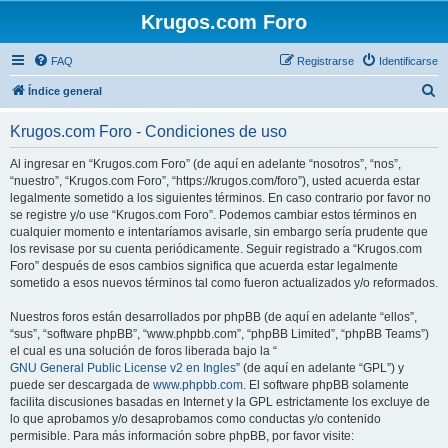
Krugos.com Foro
FAQ
Registrarse
Identificarse
B
Índice general
u
Krugos.com Foro - Condiciones de uso
s
c
Al ingresar en “Krugos.com Foro” (de aquí en adelante “nosotros”, “nos”,
“nuestro”, “Krugos.com Foro”, “https://krugos.com/foro”), usted acuerda estar
a
legalmente sometido a los siguientes términos. En caso contrario por favor no
r
se registre y/o use “Krugos.com Foro”. Podemos cambiar estos términos en
cualquier momento e intentaríamos avisarle, sin embargo sería prudente que
los revisase por su cuenta periódicamente. Seguir registrado a “Krugos.com
Foro” después de esos cambios significa que acuerda estar legalmente
sometido a esos nuevos términos tal como fueron actualizados y/o reformados.
Nuestros foros están desarrollados por phpBB (de aquí en adelante “ellos”,
“sus”, “software phpBB”, “www.phpbb.com”, “phpBB Limited”, “phpBB Teams”)
el cual es una solución de foros liberada bajo la “
GNU General Public License v2 en Ingles
” (de aquí en adelante “GPL”) y
puede ser descargada de
www.phpbb.com
. El software phpBB solamente
facilita discusiones basadas en Internet y la GPL estrictamente los excluye de
lo que aprobamos y/o desaprobamos como conductas y/o contenido
permisible. Para más información sobre phpBB, por favor visite: