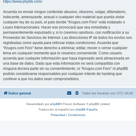
https://www.phpbb.com/
.
Acuerda no enviar ningun contenido abusivo, obsceno, vulgar, difamatorio,
indecente, amenazante, sexual o cualquier otro material que pueda violar
cualquier ley de su país, el país donde “Krugos.com Foro” está instalado o
Leyes Internacionales. Hacer eso provocará que sea inmediata y
permanentemente expulsado y, si lo creemos oportuno, con notificación a su
Proveedor de Servicios de Internet. Las direcciones IP de todos los envíos son
registradas como ayuda para reforzar estas condiciones. Acuerda que
“Krugos.com Foro” tiene derecho a eliminar, editar, mover o cerrar cualquier
tema en cualquier momento que lo creamos conveniente. Como usuario
acuerda que cualquier información que haya ingresado será almacenada en
una base de datos. Dado que esta información no será compartida con
ninguna tercera parte sin su consentimiento, ni “Krugos.com Foro” ni phpBB
podrán considerarse responsables por cualquier intento de hacking que
conlleve a que los datos sean comprometidos.
Índice general
Todos los horarios son
UTC-04:00
Desarrollado por
phpBB
® Forum Software © phpBB Limited
Traducción al español por
phpBB España
Privacidad
|
Condiciones