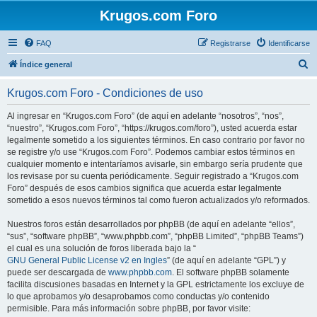
Krugos.com Foro
FAQ
Registrarse
Identificarse
B
Índice general
u
Krugos.com Foro - Condiciones de uso
s
c
Al ingresar en “Krugos.com Foro” (de aquí en adelante “nosotros”, “nos”,
“nuestro”, “Krugos.com Foro”, “https://krugos.com/foro”), usted acuerda estar
a
legalmente sometido a los siguientes términos. En caso contrario por favor no
r
se registre y/o use “Krugos.com Foro”. Podemos cambiar estos términos en
cualquier momento e intentaríamos avisarle, sin embargo sería prudente que
los revisase por su cuenta periódicamente. Seguir registrado a “Krugos.com
Foro” después de esos cambios significa que acuerda estar legalmente
sometido a esos nuevos términos tal como fueron actualizados y/o reformados.
Nuestros foros están desarrollados por phpBB (de aquí en adelante “ellos”,
“sus”, “software phpBB”, “www.phpbb.com”, “phpBB Limited”, “phpBB Teams”)
el cual es una solución de foros liberada bajo la “
GNU General Public License v2 en Ingles
” (de aquí en adelante “GPL”) y
puede ser descargada de
www.phpbb.com
. El software phpBB solamente
facilita discusiones basadas en Internet y la GPL estrictamente los excluye de
lo que aprobamos y/o desaprobamos como conductas y/o contenido
permisible. Para más información sobre phpBB, por favor visite: