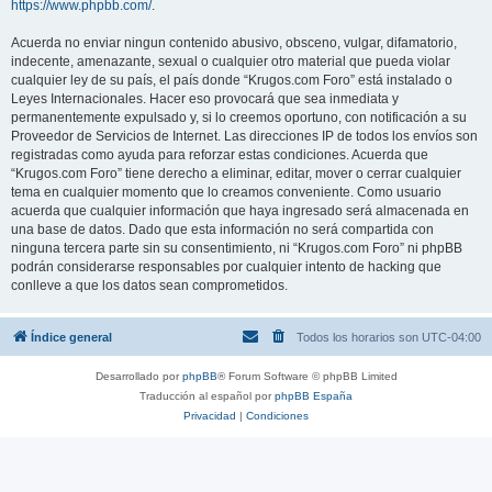
https://www.phpbb.com/
.
Acuerda no enviar ningun contenido abusivo, obsceno, vulgar, difamatorio,
indecente, amenazante, sexual o cualquier otro material que pueda violar
cualquier ley de su país, el país donde “Krugos.com Foro” está instalado o
Leyes Internacionales. Hacer eso provocará que sea inmediata y
permanentemente expulsado y, si lo creemos oportuno, con notificación a su
Proveedor de Servicios de Internet. Las direcciones IP de todos los envíos son
registradas como ayuda para reforzar estas condiciones. Acuerda que
“Krugos.com Foro” tiene derecho a eliminar, editar, mover o cerrar cualquier
tema en cualquier momento que lo creamos conveniente. Como usuario
acuerda que cualquier información que haya ingresado será almacenada en
una base de datos. Dado que esta información no será compartida con
ninguna tercera parte sin su consentimiento, ni “Krugos.com Foro” ni phpBB
podrán considerarse responsables por cualquier intento de hacking que
conlleve a que los datos sean comprometidos.
Índice general
Todos los horarios son
UTC-04:00
Desarrollado por
phpBB
® Forum Software © phpBB Limited
Traducción al español por
phpBB España
Privacidad
|
Condiciones