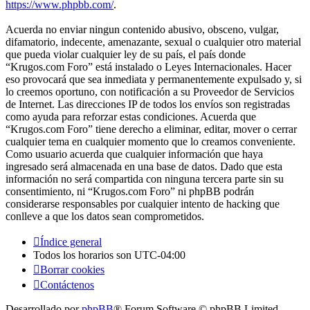
https://www.phpbb.com/
.
Acuerda no enviar ningun contenido abusivo, obsceno, vulgar,
difamatorio, indecente, amenazante, sexual o cualquier otro material
que pueda violar cualquier ley de su país, el país donde
“Krugos.com Foro” está instalado o Leyes Internacionales. Hacer
eso provocará que sea inmediata y permanentemente expulsado y, si
lo creemos oportuno, con notificación a su Proveedor de Servicios
de Internet. Las direcciones IP de todos los envíos son registradas
como ayuda para reforzar estas condiciones. Acuerda que
“Krugos.com Foro” tiene derecho a eliminar, editar, mover o cerrar
cualquier tema en cualquier momento que lo creamos conveniente.
Como usuario acuerda que cualquier información que haya
ingresado será almacenada en una base de datos. Dado que esta
información no será compartida con ninguna tercera parte sin su
consentimiento, ni “Krugos.com Foro” ni phpBB podrán
considerarse responsables por cualquier intento de hacking que
conlleve a que los datos sean comprometidos.
Índice general
Todos los horarios son
UTC-04:00
Borrar cookies
Contáctenos
Desarrollado por
phpBB
® Forum Software © phpBB Limited