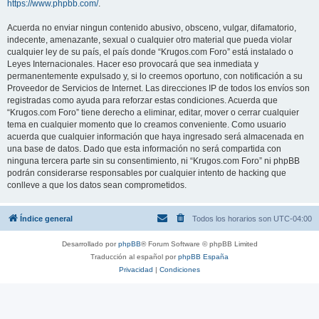
https://www.phpbb.com/
.
Acuerda no enviar ningun contenido abusivo, obsceno, vulgar, difamatorio,
indecente, amenazante, sexual o cualquier otro material que pueda violar
cualquier ley de su país, el país donde “Krugos.com Foro” está instalado o
Leyes Internacionales. Hacer eso provocará que sea inmediata y
permanentemente expulsado y, si lo creemos oportuno, con notificación a su
Proveedor de Servicios de Internet. Las direcciones IP de todos los envíos son
registradas como ayuda para reforzar estas condiciones. Acuerda que
“Krugos.com Foro” tiene derecho a eliminar, editar, mover o cerrar cualquier
tema en cualquier momento que lo creamos conveniente. Como usuario
acuerda que cualquier información que haya ingresado será almacenada en
una base de datos. Dado que esta información no será compartida con
ninguna tercera parte sin su consentimiento, ni “Krugos.com Foro” ni phpBB
podrán considerarse responsables por cualquier intento de hacking que
conlleve a que los datos sean comprometidos.
Índice general
Todos los horarios son
UTC-04:00
Desarrollado por
phpBB
® Forum Software © phpBB Limited
Traducción al español por
phpBB España
Privacidad
|
Condiciones