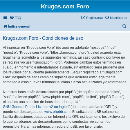
Krugos.com Foro
FAQ
Registrarse
Identificarse
B
Índice general
u
Krugos.com Foro - Condiciones de uso
s
c
Al ingresar en “Krugos.com Foro” (de aquí en adelante “nosotros”, “nos”,
“nuestro”, “Krugos.com Foro”, “https://krugos.com/foro”), usted acuerda estar
a
legalmente sometido a los siguientes términos. En caso contrario por favor no
r
se registre y/o use “Krugos.com Foro”. Podemos cambiar estos términos en
cualquier momento e intentaríamos avisarle, sin embargo sería prudente que
los revisase por su cuenta periódicamente. Seguir registrado a “Krugos.com
Foro” después de esos cambios significa que acuerda estar legalmente
sometido a esos nuevos términos tal como fueron actualizados y/o reformados.
Nuestros foros están desarrollados por phpBB (de aquí en adelante “ellos”,
“sus”, “software phpBB”, “www.phpbb.com”, “phpBB Limited”, “phpBB Teams”)
el cual es una solución de foros liberada bajo la “
GNU General Public License v2 en Ingles
” (de aquí en adelante “GPL”) y
puede ser descargada de
www.phpbb.com
. El software phpBB solamente
facilita discusiones basadas en Internet y la GPL estrictamente los excluye de
lo que aprobamos y/o desaprobamos como conductas y/o contenido
permisible. Para más información sobre phpBB, por favor visite: