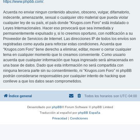
https://www.phpbb.com/
.
Acuerda no enviar ningun contenido abusivo, obsceno, vulgar, difamatorio,
indecente, amenazante, sexual o cualquier otro material que pueda violar
cualquier ley de su país, el país donde “Krugos.com Foro” está instalado o
Leyes Internacionales. Hacer eso provocará que sea inmediata y
permanentemente expulsado y, si lo creemos oportuno, con notificación a su
Proveedor de Servicios de Internet. Las direcciones IP de todos los envíos son
registradas como ayuda para reforzar estas condiciones. Acuerda que
“Krugos.com Foro” tiene derecho a eliminar, editar, mover o cerrar cualquier
tema en cualquier momento que lo creamos conveniente. Como usuario
acuerda que cualquier información que haya ingresado será almacenada en
una base de datos. Dado que esta información no será compartida con
ninguna tercera parte sin su consentimiento, ni “Krugos.com Foro” ni phpBB
podrán considerarse responsables por cualquier intento de hacking que
conlleve a que los datos sean comprometidos.
Índice general
Todos los horarios son
UTC-04:00
Desarrollado por
phpBB
® Forum Software © phpBB Limited
Traducción al español por
phpBB España
Privacidad
|
Condiciones