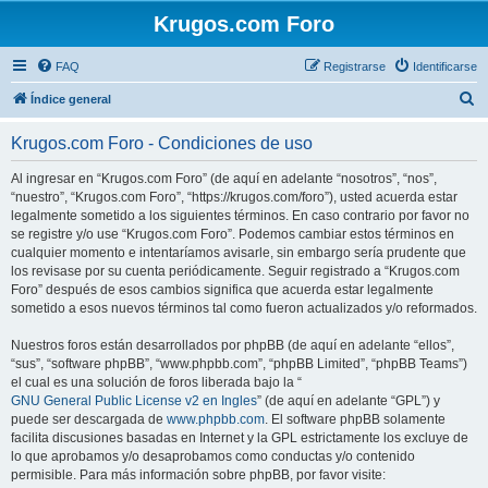
Krugos.com Foro
FAQ
Registrarse
Identificarse
B
Índice general
u
Krugos.com Foro - Condiciones de uso
s
c
Al ingresar en “Krugos.com Foro” (de aquí en adelante “nosotros”, “nos”,
“nuestro”, “Krugos.com Foro”, “https://krugos.com/foro”), usted acuerda estar
a
legalmente sometido a los siguientes términos. En caso contrario por favor no
r
se registre y/o use “Krugos.com Foro”. Podemos cambiar estos términos en
cualquier momento e intentaríamos avisarle, sin embargo sería prudente que
los revisase por su cuenta periódicamente. Seguir registrado a “Krugos.com
Foro” después de esos cambios significa que acuerda estar legalmente
sometido a esos nuevos términos tal como fueron actualizados y/o reformados.
Nuestros foros están desarrollados por phpBB (de aquí en adelante “ellos”,
“sus”, “software phpBB”, “www.phpbb.com”, “phpBB Limited”, “phpBB Teams”)
el cual es una solución de foros liberada bajo la “
GNU General Public License v2 en Ingles
” (de aquí en adelante “GPL”) y
puede ser descargada de
www.phpbb.com
. El software phpBB solamente
facilita discusiones basadas en Internet y la GPL estrictamente los excluye de
lo que aprobamos y/o desaprobamos como conductas y/o contenido
permisible. Para más información sobre phpBB, por favor visite: