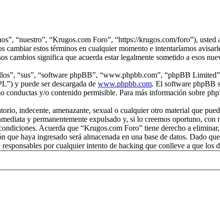
os”, “nuestro”, “Krugos.com Foro”, “https://krugos.com/foro”), usted a
s cambiar estos términos en cualquier momento e intentaríamos avisarle
os cambios significa que acuerda estar legalmente sometido a esos nue
“ellos”, “sus”, “software phpBB”, “www.phpbb.com”, “phpBB Limited”, 
GPL”) y puede ser descargada de
www.phpbb.com
. El software phpBB s
o conductas y/o contenido permisible. Para más información sobre phpB
orio, indecente, amenazante, sexual o cualquier otro material que pued
nmediata y permanentemente expulsado y, si lo creemos oportuno, con no
s condiciones. Acuerda que “Krugos.com Foro” tiene derecho a eliminar,
 que haya ingresado será almacenada en una base de datos. Dado que e
esponsables por cualquier intento de hacking que conlleve a que los 