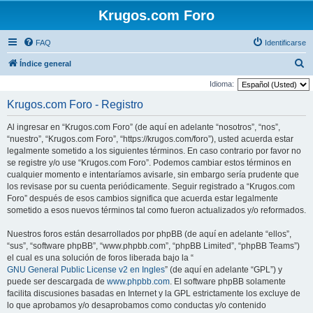
Krugos.com Foro
FAQ
Identificarse
B
Índice general
u
Idioma:
s
Krugos.com Foro - Registro
c
Al ingresar en “Krugos.com Foro” (de aquí en adelante “nosotros”, “nos”,
a
“nuestro”, “Krugos.com Foro”, “https://krugos.com/foro”), usted acuerda estar
r
legalmente sometido a los siguientes términos. En caso contrario por favor no
se registre y/o use “Krugos.com Foro”. Podemos cambiar estos términos en
cualquier momento e intentaríamos avisarle, sin embargo sería prudente que
los revisase por su cuenta periódicamente. Seguir registrado a “Krugos.com
Foro” después de esos cambios significa que acuerda estar legalmente
sometido a esos nuevos términos tal como fueron actualizados y/o reformados.
Nuestros foros están desarrollados por phpBB (de aquí en adelante “ellos”,
“sus”, “software phpBB”, “www.phpbb.com”, “phpBB Limited”, “phpBB Teams”)
el cual es una solución de foros liberada bajo la “
GNU General Public License v2 en Ingles
” (de aquí en adelante “GPL”) y
puede ser descargada de
www.phpbb.com
. El software phpBB solamente
facilita discusiones basadas en Internet y la GPL estrictamente los excluye de
lo que aprobamos y/o desaprobamos como conductas y/o contenido