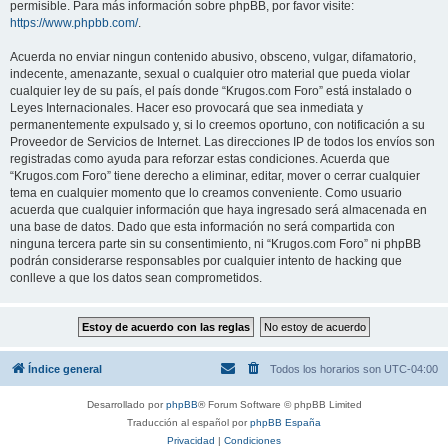
permisible. Para más información sobre phpBB, por favor visite:
https://www.phpbb.com/
.
Acuerda no enviar ningun contenido abusivo, obsceno, vulgar, difamatorio,
indecente, amenazante, sexual o cualquier otro material que pueda violar
cualquier ley de su país, el país donde “Krugos.com Foro” está instalado o
Leyes Internacionales. Hacer eso provocará que sea inmediata y
permanentemente expulsado y, si lo creemos oportuno, con notificación a su
Proveedor de Servicios de Internet. Las direcciones IP de todos los envíos son
registradas como ayuda para reforzar estas condiciones. Acuerda que
“Krugos.com Foro” tiene derecho a eliminar, editar, mover o cerrar cualquier
tema en cualquier momento que lo creamos conveniente. Como usuario
acuerda que cualquier información que haya ingresado será almacenada en
una base de datos. Dado que esta información no será compartida con
ninguna tercera parte sin su consentimiento, ni “Krugos.com Foro” ni phpBB
podrán considerarse responsables por cualquier intento de hacking que
conlleve a que los datos sean comprometidos.
Índice general
Todos los horarios son
UTC-04:00
Desarrollado por
phpBB
® Forum Software © phpBB Limited
Traducción al español por
phpBB España
Privacidad
|
Condiciones