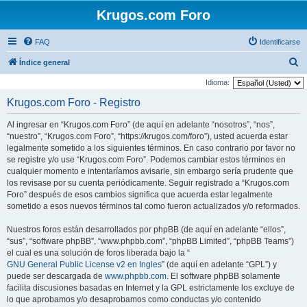
Krugos.com Foro
FAQ
Identificarse
B
Índice general
u
Idioma:
s
Krugos.com Foro - Registro
c
Al ingresar en “Krugos.com Foro” (de aquí en adelante “nosotros”, “nos”,
a
“nuestro”, “Krugos.com Foro”, “https://krugos.com/foro”), usted acuerda estar
r
legalmente sometido a los siguientes términos. En caso contrario por favor no
se registre y/o use “Krugos.com Foro”. Podemos cambiar estos términos en
cualquier momento e intentaríamos avisarle, sin embargo sería prudente que
los revisase por su cuenta periódicamente. Seguir registrado a “Krugos.com
Foro” después de esos cambios significa que acuerda estar legalmente
sometido a esos nuevos términos tal como fueron actualizados y/o reformados.
Nuestros foros están desarrollados por phpBB (de aquí en adelante “ellos”,
“sus”, “software phpBB”, “www.phpbb.com”, “phpBB Limited”, “phpBB Teams”)
el cual es una solución de foros liberada bajo la “
GNU General Public License v2 en Ingles
” (de aquí en adelante “GPL”) y
puede ser descargada de
www.phpbb.com
. El software phpBB solamente
facilita discusiones basadas en Internet y la GPL estrictamente los excluye de
lo que aprobamos y/o desaprobamos como conductas y/o contenido