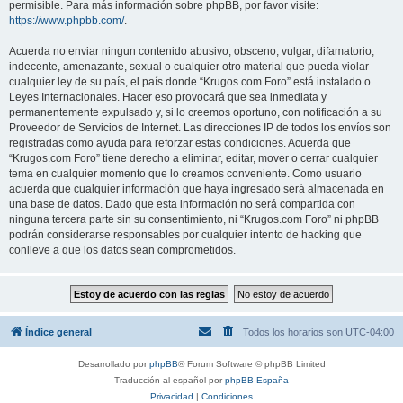
permisible. Para más información sobre phpBB, por favor visite:
https://www.phpbb.com/
.
Acuerda no enviar ningun contenido abusivo, obsceno, vulgar, difamatorio,
indecente, amenazante, sexual o cualquier otro material que pueda violar
cualquier ley de su país, el país donde “Krugos.com Foro” está instalado o
Leyes Internacionales. Hacer eso provocará que sea inmediata y
permanentemente expulsado y, si lo creemos oportuno, con notificación a su
Proveedor de Servicios de Internet. Las direcciones IP de todos los envíos son
registradas como ayuda para reforzar estas condiciones. Acuerda que
“Krugos.com Foro” tiene derecho a eliminar, editar, mover o cerrar cualquier
tema en cualquier momento que lo creamos conveniente. Como usuario
acuerda que cualquier información que haya ingresado será almacenada en
una base de datos. Dado que esta información no será compartida con
ninguna tercera parte sin su consentimiento, ni “Krugos.com Foro” ni phpBB
podrán considerarse responsables por cualquier intento de hacking que
conlleve a que los datos sean comprometidos.
Índice general
Todos los horarios son
UTC-04:00
Desarrollado por
phpBB
® Forum Software © phpBB Limited
Traducción al español por
phpBB España
Privacidad
|
Condiciones