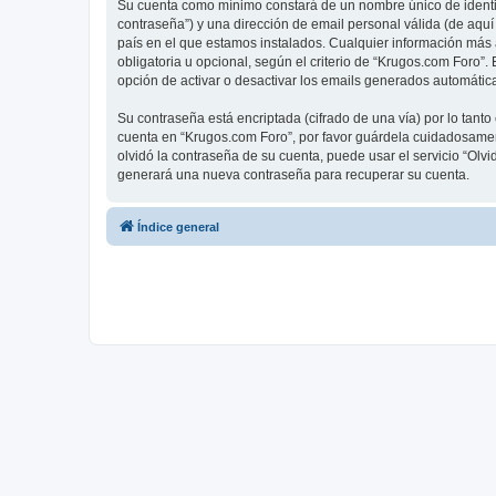
Su cuenta como mínimo constará de un nombre único de identifi
contraseña”) y una dirección de email personal válida (de aquí
país en el que estamos instalados. Cualquier información más 
obligatoria u opcional, según el criterio de “Krugos.com Foro”
opción de activar o desactivar los emails generados automáti
Su contraseña está encriptada (cifrado de una vía) por lo tan
cuenta en “Krugos.com Foro”, por favor guárdela cuidadosamen
olvidó la contraseña de su cuenta, puede usar el servicio “Olv
generará una nueva contraseña para recuperar su cuenta.
Índice general