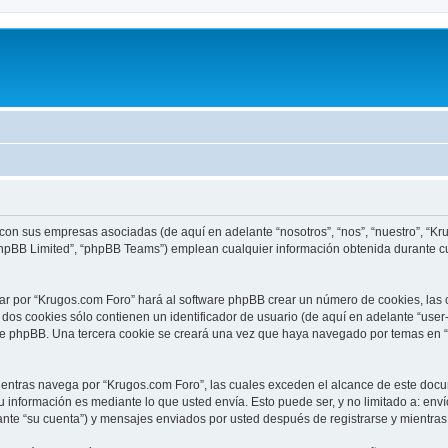
 con sus empresas asociadas (de aquí en adelante “nosotros”, “nos”, “nuestro”, “Kr
phpBB Limited”, “phpBB Teams”) emplean cualquier información obtenida durante cu
ar por “Krugos.com Foro” hará al software phpBB crear un número de cookies, las
os cookies sólo contienen un identificador de usuario (de aquí en adelante “user-
are phpBB. Una tercera cookie se creará una vez que haya navegado por temas en “
ntras navega por “Krugos.com Foro”, las cuales exceden el alcance de este docum
información es mediante lo que usted envía. Esto puede ser, y no limitado a: env
ante “su cuenta”) y mensajes enviados por usted después de registrarse y mientras 