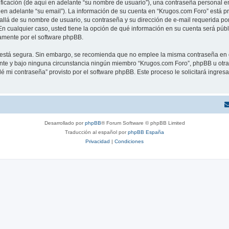
cación (de aquí en adelante “su nombre de usuario”), una contraseña personal em
 en adelante “su email”). La información de su cuenta en “Krugos.com Foro” está pr
allá de su nombre de usuario, su contraseña y su dirección de e-mail requerida po
. En cualquier caso, usted tiene la opción de qué información en su cuenta será púb
camente por el software phpBB.
to está segura. Sin embargo, se recomienda que no emplee la misma contraseña en 
te y bajo ninguna circunstancia ningún miembro “Krugos.com Foro”, phpBB u otra t
idé mi contraseña” provisto por el software phpBB. Este proceso le solicitará ingre
Desarrollado por
phpBB
® Forum Software © phpBB Limited
Traducción al español por
phpBB España
Privacidad
|
Condiciones