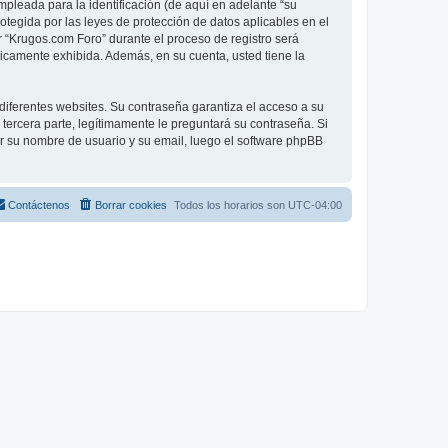
pleada para la identificación (de aquí en adelante “su
otegida por las leyes de protección de datos aplicables en el
r “Krugos.com Foro” durante el proceso de registro será
licamente exhibida. Además, en su cuenta, usted tiene la
diferentes websites. Su contraseña garantiza el acceso a su
ercera parte, legítimamente le preguntará su contraseña. Si
sar su nombre de usuario y su email, luego el software phpBB
Contáctenos
Borrar cookies
Todos los horarios son
UTC-04:00