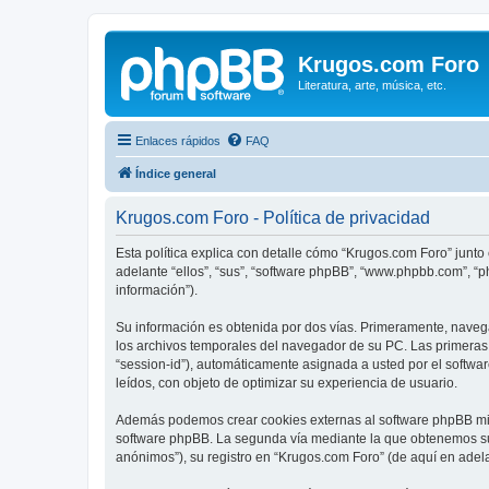
Krugos.com Foro
Literatura, arte, música, etc.
Enlaces rápidos
FAQ
Índice general
Krugos.com Foro - Política de privacidad
Esta política explica con detalle cómo “Krugos.com Foro” junto
adelante “ellos”, “sus”, “software phpBB”, “www.phpbb.com”, “
información”).
Su información es obtenida por dos vías. Primeramente, naveg
los archivos temporales del navegador de su PC. Las primeras d
“session-id”), automáticamente asignada a usted por el softw
leídos, con objeto de optimizar su experiencia de usuario.
Además podemos crear cookies externas al software phpBB mie
software phpBB. La segunda vía mediante la que obtenemos su 
anónimos”), su registro en “Krugos.com Foro” (de aquí en adel