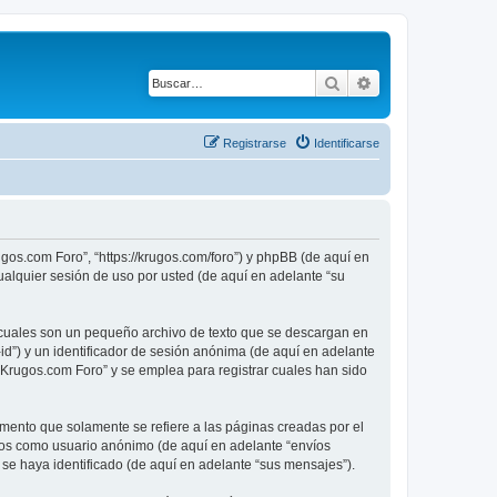
Buscar
Búsqueda avanza
Registrarse
Identificarse
ugos.com Foro”, “https://krugos.com/foro”) y phpBB (de aquí en
alquier sesión de uso por usted (de aquí en adelante “su
 cuales son un pequeño archivo de texto que se descargan en
id”) y un identificador de sesión anónima (de aquí en adelante
Krugos.com Foro” y se emplea para registrar cuales han sido
ento que solamente se refiere a las páginas creadas por el
íos como usuario anónimo (de aquí en adelante “envíos
se haya identificado (de aquí en adelante “sus mensajes”).