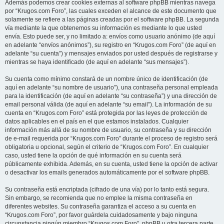
Además podemos crear cookies externas al software phpBB mientras navega
por “Krugos.com Foro”, las cuales exceden el alcance de este documento que
solamente se refiere a las páginas creadas por el software phpBB. La segunda
vía mediante la que obtenemos su información es mediante lo que usted
envía. Esto puede ser, y no limitado a: envíos como usuario anónimo (de aquí
en adelante “envíos anónimos”), su registro en “Krugos.com Foro” (de aquí en
adelante “su cuenta”) y mensajes enviados por usted después de registrarse y
mientras se haya identificado (de aquí en adelante “sus mensajes”).
Su cuenta como mínimo constará de un nombre único de identificación (de
aquí en adelante “su nombre de usuario”), una contraseña personal empleada
para la identificación (de aquí en adelante “su contraseña”) y una dirección de
email personal válida (de aquí en adelante “su email”). La información de su
cuenta en “Krugos.com Foro” está protegida por las leyes de protección de
datos aplicables en el país en el que estamos instalados. Cualquier
información más allá de su nombre de usuario, su contraseña y su dirección
de e-mail requerida por “Krugos.com Foro” durante el proceso de registro será
obligatoria u opcional, según el criterio de “Krugos.com Foro”. En cualquier
caso, usted tiene la opción de qué información en su cuenta será
públicamente exhibida. Además, en su cuenta, usted tiene la opción de activar
o desactivar los emails generados automáticamente por el software phpBB.
Su contraseña está encriptada (cifrado de una vía) por lo tanto está segura.
Sin embargo, se recomienda que no emplee la misma contraseña en
diferentes websites. Su contraseña garantiza el acceso a su cuenta en
“Krugos.com Foro”, por favor guárdela cuidadosamente y bajo ninguna
circunstancia ningún miembro “Krugos.com Foro”, phpBB u otra tercera parte,