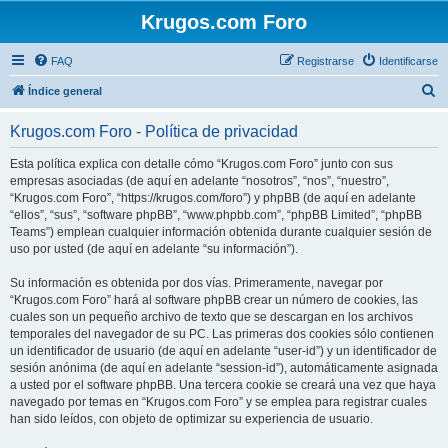
Krugos.com Foro
FAQ
Registrarse
Identificarse
B
Índice general
u
Krugos.com Foro - Política de privacidad
s
c
Esta política explica con detalle cómo “Krugos.com Foro” junto con sus
empresas asociadas (de aquí en adelante “nosotros”, “nos”, “nuestro”,
a
“Krugos.com Foro”, “https://krugos.com/foro”) y phpBB (de aquí en adelante
r
“ellos”, “sus”, “software phpBB”, “www.phpbb.com”, “phpBB Limited”, “phpBB
Teams”) emplean cualquier información obtenida durante cualquier sesión de
uso por usted (de aquí en adelante “su información”).
Su información es obtenida por dos vías. Primeramente, navegar por
“Krugos.com Foro” hará al software phpBB crear un número de cookies, las
cuales son un pequeño archivo de texto que se descargan en los archivos
temporales del navegador de su PC. Las primeras dos cookies sólo contienen
un identificador de usuario (de aquí en adelante “user-id”) y un identificador de
sesión anónima (de aquí en adelante “session-id”), automáticamente asignada
a usted por el software phpBB. Una tercera cookie se creará una vez que haya
navegado por temas en “Krugos.com Foro” y se emplea para registrar cuales
han sido leídos, con objeto de optimizar su experiencia de usuario.