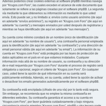
Además podemos crear cookies externas al software phpBB mientras navega
por “Krugos.com Foro”, las cuales exceden el alcance de este documento que
solamente se refiere a las páginas creadas por el software phpBB. La segunda
vía mediante la que obtenemos su información es mediante lo que usted
envía. Esto puede ser, y no limitado a: envíos como usuario anónimo (de aquí
en adelante “envíos anónimos”), su registro en “Krugos.com Foro” (de aquí en
adelante “su cuenta”) y mensajes enviados por usted después de registrarse y
mientras se haya identificado (de aquí en adelante “sus mensajes”).
Su cuenta como mínimo constará de un nombre único de identificación (de
aquí en adelante “su nombre de usuario”), una contraseña personal empleada
para la identificación (de aquí en adelante “su contraseña”) y una dirección de
email personal válida (de aquí en adelante “su email”). La información de su
cuenta en “Krugos.com Foro” está protegida por las leyes de protección de
datos aplicables en el país en el que estamos instalados. Cualquier
información más allá de su nombre de usuario, su contraseña y su dirección
de e-mail requerida por “Krugos.com Foro” durante el proceso de registro será
obligatoria u opcional, según el criterio de “Krugos.com Foro”. En cualquier
caso, usted tiene la opción de qué información en su cuenta será
públicamente exhibida. Además, en su cuenta, usted tiene la opción de activar
o desactivar los emails generados automáticamente por el software phpBB.
Su contraseña está encriptada (cifrado de una vía) por lo tanto está segura.
Sin embargo, se recomienda que no emplee la misma contraseña en
diferentes websites. Su contraseña garantiza el acceso a su cuenta en
“Krugos.com Foro”, por favor guárdela cuidadosamente y bajo ninguna
circunstancia ningún miembro “Krugos.com Foro”, phpBB u otra tercera parte,