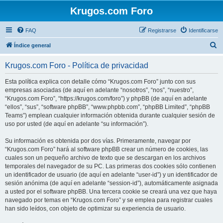
Krugos.com Foro
FAQ
Registrarse
Identificarse
B
Índice general
u
Krugos.com Foro - Política de privacidad
s
c
Esta política explica con detalle cómo “Krugos.com Foro” junto con sus
empresas asociadas (de aquí en adelante “nosotros”, “nos”, “nuestro”,
a
“Krugos.com Foro”, “https://krugos.com/foro”) y phpBB (de aquí en adelante
r
“ellos”, “sus”, “software phpBB”, “www.phpbb.com”, “phpBB Limited”, “phpBB
Teams”) emplean cualquier información obtenida durante cualquier sesión de
uso por usted (de aquí en adelante “su información”).
Su información es obtenida por dos vías. Primeramente, navegar por
“Krugos.com Foro” hará al software phpBB crear un número de cookies, las
cuales son un pequeño archivo de texto que se descargan en los archivos
temporales del navegador de su PC. Las primeras dos cookies sólo contienen
un identificador de usuario (de aquí en adelante “user-id”) y un identificador de
sesión anónima (de aquí en adelante “session-id”), automáticamente asignada
a usted por el software phpBB. Una tercera cookie se creará una vez que haya
navegado por temas en “Krugos.com Foro” y se emplea para registrar cuales
han sido leídos, con objeto de optimizar su experiencia de usuario.