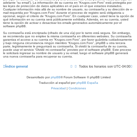
adelante “su email”). La información de su cuenta en “Krugos.com Foro” está protegida por
las leyes de protección de datos aplicables en el país en el que estamos instalados.
Cualquier información más allá de su nombre de usuario, su contraseña y su dirección de e-
mail requerida por “Krugos.com Foro” durante el proceso de registro será obligatoria u
opcional, según el criterio de “Krugos.com Foro”. En cualquier caso, usted tiene la opción de
qué información en su cuenta será públicamente exhibida. Además, en su cuenta, usted
tiene la opción de activar o desactivar los emails generados automáticamente por el
software phpBB.
Su contraseña está encriptada (cifrado de una vía) por lo tanto está segura. Sin embargo,
se recomienda que no emplee la misma contraseña en diferentes websites. Su contraseña
garantiza el acceso a su cuenta en “Krugos.com Foro”, por favor guárdela cuidadosamente
y bajo ninguna circunstancia ningún miembro “Krugos.com Foro”, phpBB u otra tercera
parte, legítimamente le preguntará su contraseña. Si olvidó la contraseña de su cuenta,
puede usar el servicio “Olvidé mi contraseña” provisto por el software phpBB. Este proceso
le solicitará ingresar su nombre de usuario y su email, luego el software phpBB generará
una nueva contraseña para recuperar su cuenta.
Índice general
Todos los horarios son
UTC-04:00
Desarrollado por
phpBB
® Forum Software © phpBB Limited
Traducción al español por
phpBB España
Privacidad
|
Condiciones