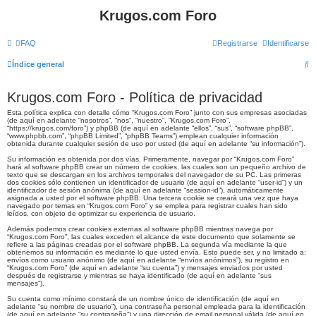
Krugos.com Foro
FAQ
Registrarse
Identificarse
B
Índice general
u
Krugos.com Foro - Política de privacidad
s
Esta política explica con detalle cómo “Krugos.com Foro” junto con sus empresas asociadas
c
(de aquí en adelante “nosotros”, “nos”, “nuestro”, “Krugos.com Foro”,
“https://krugos.com/foro”) y phpBB (de aquí en adelante “ellos”, “sus”, “software phpBB”,
a
“www.phpbb.com”, “phpBB Limited”, “phpBB Teams”) emplean cualquier información
obtenida durante cualquier sesión de uso por usted (de aquí en adelante “su información”).
r
Su información es obtenida por dos vías. Primeramente, navegar por “Krugos.com Foro”
hará al software phpBB crear un número de cookies, las cuales son un pequeño archivo de
texto que se descargan en los archivos temporales del navegador de su PC. Las primeras
dos cookies sólo contienen un identificador de usuario (de aquí en adelante “user-id”) y un
identificador de sesión anónima (de aquí en adelante “session-id”), automáticamente
asignada a usted por el software phpBB. Una tercera cookie se creará una vez que haya
navegado por temas en “Krugos.com Foro” y se emplea para registrar cuales han sido
leídos, con objeto de optimizar su experiencia de usuario.
Además podemos crear cookies externas al software phpBB mientras navega por
“Krugos.com Foro”, las cuales exceden el alcance de este documento que solamente se
refiere a las páginas creadas por el software phpBB. La segunda vía mediante la que
obtenemos su información es mediante lo que usted envía. Esto puede ser, y no limitado a:
envíos como usuario anónimo (de aquí en adelante “envíos anónimos”), su registro en
“Krugos.com Foro” (de aquí en adelante “su cuenta”) y mensajes enviados por usted
después de registrarse y mientras se haya identificado (de aquí en adelante “sus
mensajes”).
Su cuenta como mínimo constará de un nombre único de identificación (de aquí en
adelante “su nombre de usuario”), una contraseña personal empleada para la identificación
(de aquí en adelante “su contraseña”) y una dirección de email personal válida (de aquí en