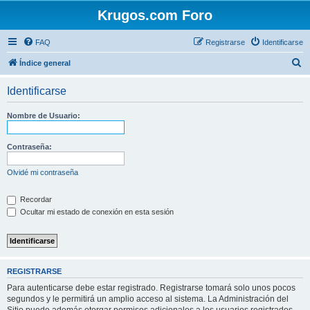
Krugos.com Foro
FAQ
Registrarse
Identificarse
B
Índice general
u
Identificarse
s
c
Nombre de Usuario:
a
r
Contraseña:
Olvidé mi contraseña
Recordar
Ocultar mi estado de conexión en esta sesión
REGISTRARSE
Para autenticarse debe estar registrado. Registrarse tomará solo unos pocos
segundos y le permitirá un amplio acceso al sistema. La Administración del
Sitio puede además otorgar permisos adicionales a los usuarios registrados.