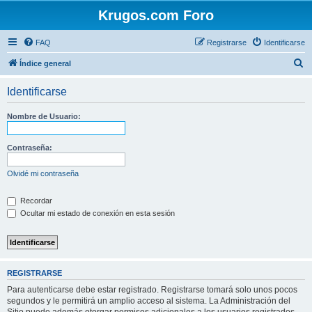
Krugos.com Foro
FAQ
Registrarse
Identificarse
B
Índice general
u
Identificarse
s
c
Nombre de Usuario:
a
r
Contraseña:
Olvidé mi contraseña
Recordar
Ocultar mi estado de conexión en esta sesión
REGISTRARSE
Para autenticarse debe estar registrado. Registrarse tomará solo unos pocos
segundos y le permitirá un amplio acceso al sistema. La Administración del
Sitio puede además otorgar permisos adicionales a los usuarios registrados.