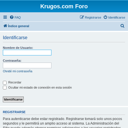
Krugos.com Foro
FAQ
Registrarse
Identificarse
B
Índice general
u
Identificarse
s
c
Nombre de Usuario:
a
r
Contraseña:
Olvidé mi contraseña
Recordar
Ocultar mi estado de conexión en esta sesión
REGISTRARSE
Para autenticarse debe estar registrado. Registrarse tomará solo unos pocos
segundos y le permitirá un amplio acceso al sistema. La Administración del
Sitio puede además otorgar permisos adicionales a los usuarios registrados.