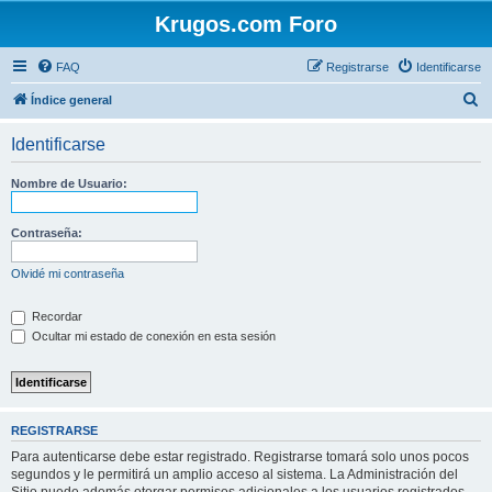
Krugos.com Foro
FAQ
Registrarse
Identificarse
B
Índice general
u
Identificarse
s
c
Nombre de Usuario:
a
r
Contraseña:
Olvidé mi contraseña
Recordar
Ocultar mi estado de conexión en esta sesión
REGISTRARSE
Para autenticarse debe estar registrado. Registrarse tomará solo unos pocos
segundos y le permitirá un amplio acceso al sistema. La Administración del
Sitio puede además otorgar permisos adicionales a los usuarios registrados.