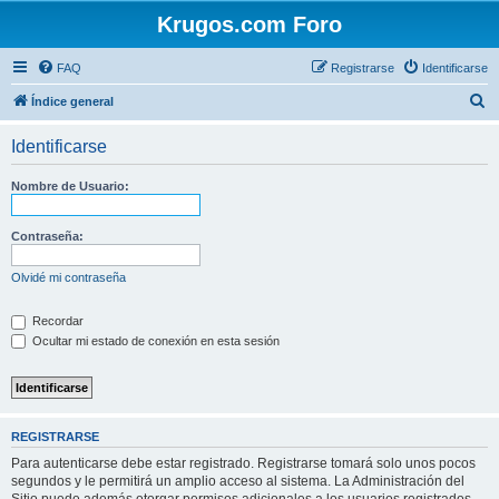
Krugos.com Foro
FAQ
Registrarse
Identificarse
B
Índice general
u
Identificarse
s
c
Nombre de Usuario:
a
r
Contraseña:
Olvidé mi contraseña
Recordar
Ocultar mi estado de conexión en esta sesión
REGISTRARSE
Para autenticarse debe estar registrado. Registrarse tomará solo unos pocos
segundos y le permitirá un amplio acceso al sistema. La Administración del
Sitio puede además otorgar permisos adicionales a los usuarios registrados.