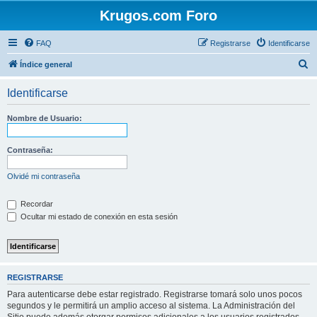
Krugos.com Foro
FAQ
Registrarse
Identificarse
B
Índice general
u
Identificarse
s
c
Nombre de Usuario:
a
r
Contraseña:
Olvidé mi contraseña
Recordar
Ocultar mi estado de conexión en esta sesión
REGISTRARSE
Para autenticarse debe estar registrado. Registrarse tomará solo unos pocos
segundos y le permitirá un amplio acceso al sistema. La Administración del
Sitio puede además otorgar permisos adicionales a los usuarios registrados.