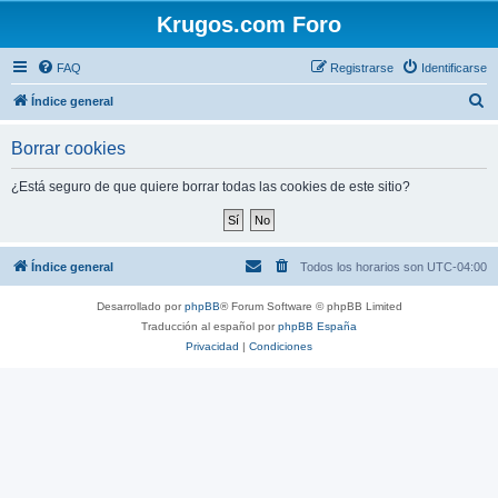
Krugos.com Foro
FAQ
Registrarse
Identificarse
B
Índice general
u
Borrar cookies
s
c
¿Está seguro de que quiere borrar todas las cookies de este sitio?
a
r
Índice general
Todos los horarios son
UTC-04:00
Desarrollado por
phpBB
® Forum Software © phpBB Limited
Traducción al español por
phpBB España
Privacidad
|
Condiciones