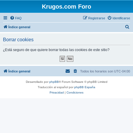
Krugos.com Foro
FAQ
Registrarse
Identificarse
B
Índice general
u
Borrar cookies
s
c
¿Está seguro de que quiere borrar todas las cookies de este sitio?
a
r
Índice general
Todos los horarios son
UTC-04:00
Desarrollado por
phpBB
® Forum Software © phpBB Limited
Traducción al español por
phpBB España
Privacidad
|
Condiciones