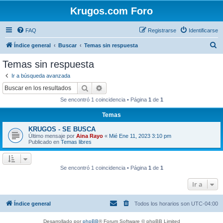
Krugos.com Foro
FAQ
Registrarse
Identificarse
B
Índice general
Buscar
Temas sin respuesta
u
Temas sin respuesta
s
Ir a búsqueda avanzada
c
Buscar
Búsqueda avanzada
a
Se encontró 1 coincidencia • Página
1
de
1
r
Temas
KRUGOS - SE BUSCA
Último mensaje por
Aina Rayo
«
Mié Ene 11, 2023 3:10 pm
Publicado en
Temas libres
Se encontró 1 coincidencia • Página
1
de
1
Ir a
Índice general
Todos los horarios son
UTC-04:00
Desarrollado por
phpBB
® Forum Software © phpBB Limited