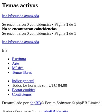
Temas activos
Ir a búsqueda avanzada
Se encontraron 0 coincidencias • Página
1
de
1
No se encontraron coincidencias.
Se encontraron 0 coincidencias • Página
1
de
1
Ir a búsqueda avanzada
Ir a
Escritura
Arte
Música
Temas libres
Índice general
Todos los horarios son
UTC-04:00
Borrar cookies
Contáctenos
Desarrollado por
phpBB
® Forum Software © phpBB Limited
Traducción al español por
phpBB España