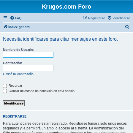
Krugos.com Foro
FAQ
Registrarse
Identificarse
B
Índice general
u
Necesita identificarse para citar mensajes en este foro.
s
c
Nombre de Usuario:
a
r
Contraseña:
Olvidé mi contraseña
Recordar
Ocultar mi estado de conexión en esta sesión
REGISTRARSE
Para autenticarse debe estar registrado. Registrarse tomará solo unos pocos
segundos y le permitirá un amplio acceso al sistema. La Administración del
Sitio puede además otorgar permisos adicionales a los usuarios registrados.