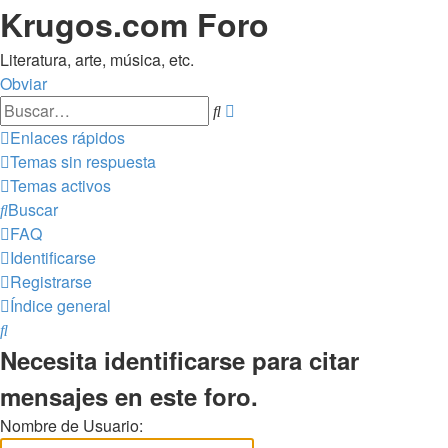
Krugos.com Foro
Literatura, arte, música, etc.
Obviar
Búsqueda
Buscar
avanzada
Enlaces rápidos
Temas sin respuesta
Temas activos
Buscar
FAQ
Identificarse
Registrarse
Índice general
Buscar
Necesita identificarse para citar
mensajes en este foro.
Nombre de Usuario: