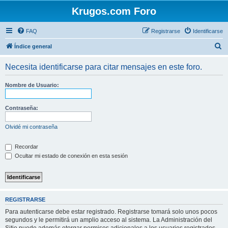
Krugos.com Foro
FAQ
Registrarse
Identificarse
B
Índice general
u
Necesita identificarse para citar mensajes en este foro.
s
c
Nombre de Usuario:
a
r
Contraseña:
Olvidé mi contraseña
Recordar
Ocultar mi estado de conexión en esta sesión
REGISTRARSE
Para autenticarse debe estar registrado. Registrarse tomará solo unos pocos
segundos y le permitirá un amplio acceso al sistema. La Administración del
Sitio puede además otorgar permisos adicionales a los usuarios registrados.