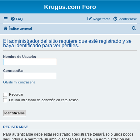
Krugos.com Foro
FAQ
Registrarse
Identificarse
B
Índice general
u
El administrador del sitio requiere que esté registrado y se
s
haya identificado para ver perfiles.
c
Nombre de Usuario:
a
r
Contraseña:
Olvidé mi contraseña
Recordar
Ocultar mi estado de conexión en esta sesión
REGISTRARSE
Para autenticarse debe estar registrado. Registrarse tomará solo unos pocos
segundos y le permitirá un amplio acceso al sistema. La Administración del