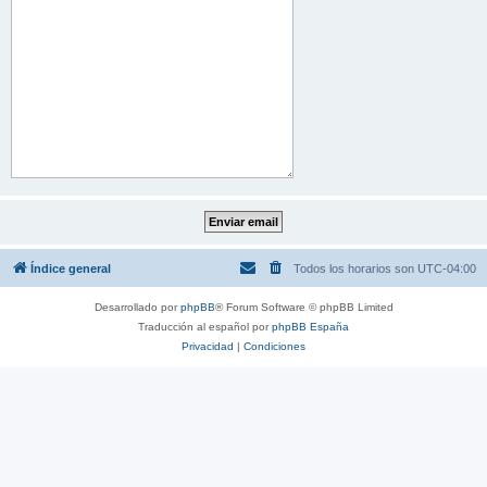
Índice general
Todos los horarios son
UTC-04:00
Desarrollado por
phpBB
® Forum Software © phpBB Limited
Traducción al español por
phpBB España
Privacidad
|
Condiciones