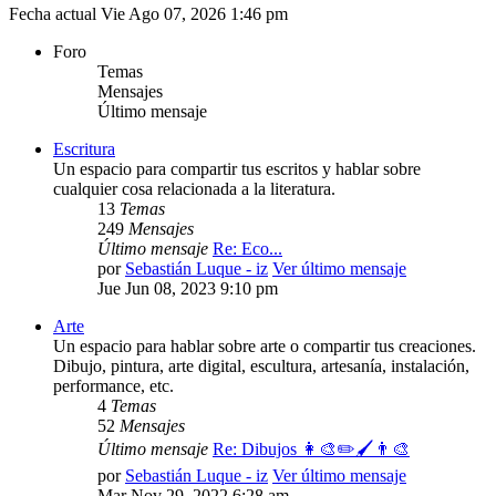
Fecha actual Vie Ago 07, 2026 1:46 pm
Foro
Temas
Mensajes
Último mensaje
Escritura
Un espacio para compartir tus escritos y hablar sobre
cualquier cosa relacionada a la literatura.
13
Temas
249
Mensajes
Último mensaje
Re: Eco...
por
Sebastián Luque - iz
Ver último mensaje
Jue Jun 08, 2023 9:10 pm
Arte
Un espacio para hablar sobre arte o compartir tus creaciones.
Dibujo, pintura, arte digital, escultura, artesanía, instalación,
performance, etc.
4
Temas
52
Mensajes
Último mensaje
Re: Dibujos 👩‍🎨✏️🖌️👨‍🎨
por
Sebastián Luque - iz
Ver último mensaje
Mar Nov 29, 2022 6:28 am