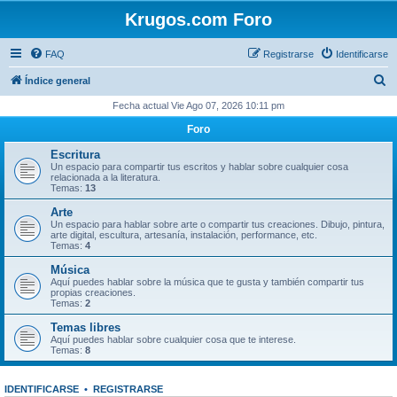
Krugos.com Foro
FAQ
Registrarse
Identificarse
B
Índice general
u
Fecha actual Vie Ago 07, 2026 10:11 pm
s
Foro
c
Escritura
a
Un espacio para compartir tus escritos y hablar sobre cualquier cosa
relacionada a la literatura.
r
Temas:
13
Arte
Un espacio para hablar sobre arte o compartir tus creaciones. Dibujo, pintura,
arte digital, escultura, artesanía, instalación, performance, etc.
Temas:
4
Música
Aquí puedes hablar sobre la música que te gusta y también compartir tus
propias creaciones.
Temas:
2
Temas libres
Aquí puedes hablar sobre cualquier cosa que te interese.
Temas:
8
IDENTIFICARSE
•
REGISTRARSE