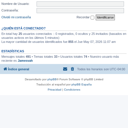
Nombre de Usuario:
Contraseña:
Olvidé mi contraseña
Recordar
¿QUIÉN ESTÁ CONECTADO?
En total hay
25
usuarios conectados :: 0 registrados, 0 ocultos y 25 invitados (basados en
usuarios activos en los últimos 5 minutos)
La mayor cantidad de usuarios identificados fue
855
el Jue May 07, 2026 11:07 am
ESTADÍSTICAS
Mensajes totales
491
• Temas totales
33
• Usuarios totales
74
• Nuestro usuario más
reciente es
Jamesvah
Índice general
Todos los horarios son
UTC-04:00
Desarrollado por
phpBB
® Forum Software © phpBB Limited
Traducción al español por
phpBB España
Privacidad
|
Condiciones