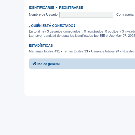
IDENTIFICARSE
•
REGISTRARSE
Nombre de Usuario:
Contraseña:
¿QUIÉN ESTÁ CONECTADO?
En total hay
3
usuarios conectados :: 0 registrados, 0 ocultos y 3 invita
La mayor cantidad de usuarios identificados fue
855
el Jue May 07, 202
ESTADÍSTICAS
Mensajes totales
491
• Temas totales
33
• Usuarios totales
74
• Nuestro
Índice general