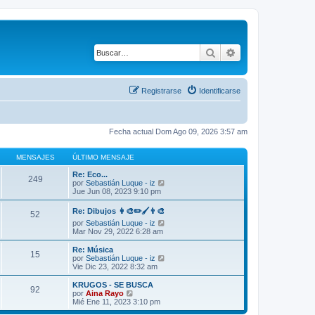
Buscar
Búsqueda avanza
Registrarse
Identificarse
Fecha actual Dom Ago 09, 2026 3:57 am
MENSAJES
ÚLTIMO MENSAJE
Re: Eco...
249
V
por
Sebastián Luque - iz
e
Jue Jun 08, 2023 9:10 pm
r
ú
Re: Dibujos 👩‍🎨✏️🖌️👨‍🎨
52
l
V
por
Sebastián Luque - iz
t
e
Mar Nov 29, 2022 6:28 am
i
r
m
ú
Re: Música
o
15
l
V
por
Sebastián Luque - iz
m
t
e
Vie Dic 23, 2022 8:32 am
e
i
r
n
m
ú
s
KRUGOS - SE BUSCA
92
o
l
a
V
por
Aina Rayo
m
t
j
e
Mié Ene 11, 2023 3:10 pm
e
i
e
r