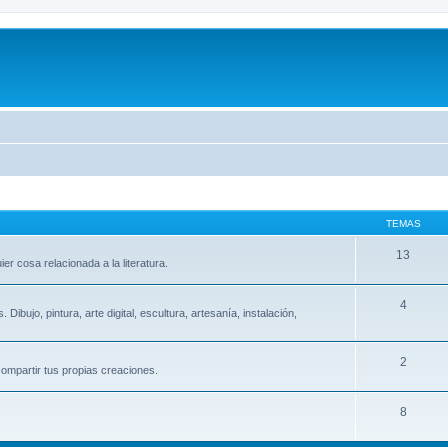
TEMAS
13
er cosa relacionada a la literatura.
4
ibujo, pintura, arte digital, escultura, artesanía, instalación,
2
ompartir tus propias creaciones.
8