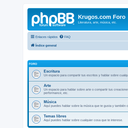
Krugos.com Foro
Literatura, arte, música, etc.
Enlaces rápidos
FAQ
Índice general
FORO
Escritura
Un espacio para compartir tus escritos y hablar sobre cualqui
Arte
Un espacio para hablar sobre arte o compartir tus creaciones. D
performance, etc.
Música
Aquí puedes hablar sobre la música que te gusta y también c
Temas libres
Aquí puedes hablar sobre cualquier cosa que te interese.