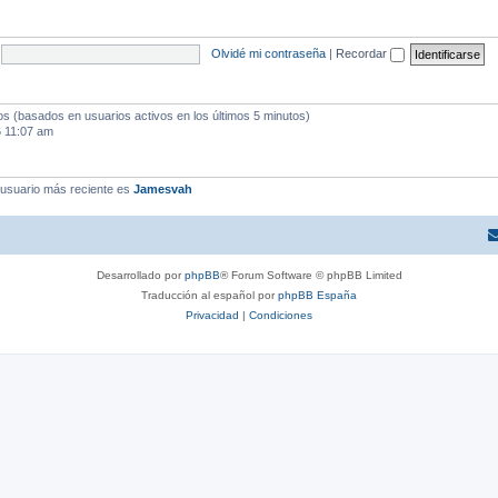
Olvidé mi contraseña
|
Recordar
dos (basados en usuarios activos en los últimos 5 minutos)
6 11:07 am
 usuario más reciente es
Jamesvah
Desarrollado por
phpBB
® Forum Software © phpBB Limited
Traducción al español por
phpBB España
Privacidad
|
Condiciones