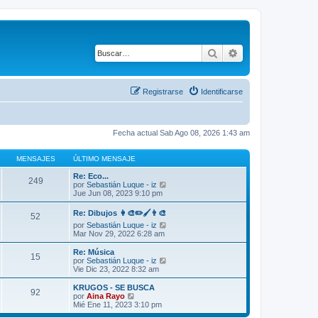
Buscar
Búsqueda avanza
Registrarse
Identificarse
Fecha actual Sab Ago 08, 2026 1:43 am
MENSAJES
ÚLTIMO MENSAJE
Re: Eco...
249
V
por
Sebastián Luque - iz
e
Jue Jun 08, 2023 9:10 pm
r
ú
Re: Dibujos 👩‍🎨✏️🖌️👨‍🎨
52
l
V
por
Sebastián Luque - iz
t
e
Mar Nov 29, 2022 6:28 am
i
r
m
ú
Re: Música
o
15
l
V
por
Sebastián Luque - iz
m
t
e
Vie Dic 23, 2022 8:32 am
e
i
r
n
m
ú
s
KRUGOS - SE BUSCA
92
o
l
a
V
por
Aina Rayo
m
t
j
e
Mié Ene 11, 2023 3:10 pm
e
i
e
r