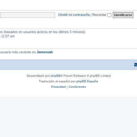
Olvidé mi contraseña
|
Recordar
dos (basados en usuarios activos en los últimos 5 minutos)
6 11:07 am
 usuario más reciente es
Jamesvah
Desarrollado por
phpBB
® Forum Software © phpBB Limited
Traducción al español por
phpBB España
Privacidad
|
Condiciones