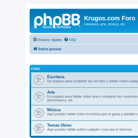
Krugos.com Foro
Literatura, arte, música, etc.
Enlaces rápidos
FAQ
Índice general
FORO
Escritura
Un espacio para compartir tus escritos y hablar sobre cualqui
Arte
Un espacio para hablar sobre arte o compartir tus creaciones. D
performance, etc.
Música
Aquí puedes hablar sobre la música que te gusta y también c
Temas libres
Aquí puedes hablar sobre cualquier cosa que te interese.