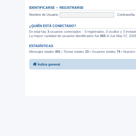
IDENTIFICARSE
•
REGISTRARSE
Nombre de Usuario:
Contraseña:
¿QUIÉN ESTÁ CONECTADO?
En total hay
3
usuarios conectados :: 0 registrados, 0 ocultos y 3 invita
La mayor cantidad de usuarios identificados fue
855
el Jue May 07, 202
ESTADÍSTICAS
Mensajes totales
491
• Temas totales
33
• Usuarios totales
74
• Nuestro
Índice general