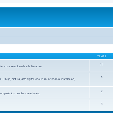
TEMAS
13
er cosa relacionada a la literatura.
4
ibujo, pintura, arte digital, escultura, artesanía, instalación,
2
ompartir tus propias creaciones.
8