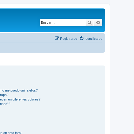
Buscar
Búsqueda avanza
Registrarse
Identificarse
mo me puedo unir a ellos?
Grupo?
ecen en diferentes colores?
inado”?
n en este foro!