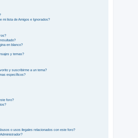
?
e mi lista de Amigos e Ignorados?
ros?
resultado?
ina en blanco?
nsajes y temas?
vorito y suscribirme a un tema?
emas específicos?
ste foro?
tos?
busos o usos ilegales relacionados con este foro?
Administrador?