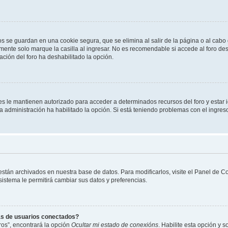
os se guardan en una cookie segura, que se elimina al salir de la página o al cab
ente solo marque la casilla al ingresar. No es recomendable si accede al foro des
tración del foro ha deshabilitado la opción.
les le mantienen autorizado para acceder a determinados recursos del foro y estar
 la administración ha habilitado la opción. Si está teniendo problemas con el ingres
 están archivados en nuestra base de datos. Para modificarlos, visite el Panel de 
 sistema le permitirá cambiar sus datos y preferencias.
as de usuarios conectados?
os”, encontrará la opción
Ocultar mi estado de conexións
. Habilite esta opción y 