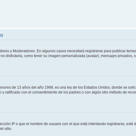
ro
adores y Moderadores. En algunos casos necesitará registrarse para publicar temas
no disfrutaría, como tener su imagen personalizada (avatar), mensajes privados, s
res de 13 años del año 1998, es una ley de los Estados Unidos, donde se solicita 
to y ratificado con el consentimiento de los padres o con algún otro método de rec
ección IP o que el nombre de usuario con el que está intentando registrarse, esté 
l sitio.