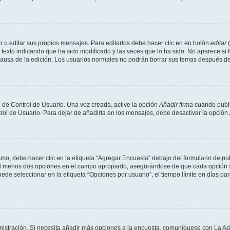
 o editar sus propios mensajes. Para editarlos debe hacer clic en en botón
editar
(
texto indicando que ha sido modificado y las veces que lo ha sido. No aparece si 
a causa de la edición. Los usuarios normales no podrán borrar sus temas después 
 de Control de Usuario. Una vez creada, active la opción
Añadir firma
cuando publi
trol de Usuario. Para dejar de añadirla en los mensajes, debe desactivar la opción
o, debe hacer clic en la etiqueta “Agregar Encuesta” debajo del formulario de publi
 al menos dos opciones en el campo apropiado, asegurándose de que cada opción se
 seleccionar en la etiqueta “Opciones por usuario”, el tiempo límite en días para 
inistración. Si necesita añadir más opciones a la encuesta, comuníquese con La Ad