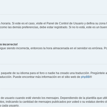
horaria. Si este es el caso, visite el Panel de Control de Usuario y defina su zona
 como las demás preferencias, debe estar registrado. Si no lo está, este es un bu
do incorrecto!
 sigue siendo incorrecta, entonces la hora almacenada en el servidor es errónea. P
 paquete de su idioma para el foro o nadie ha creado una traducción. Pregúntele a
 traducción. Puede encontrar más información en el sitio web de
phpBB
®
suario cuando esté viendo los mensajes. Dependiendo de la plantilla que utilice
ntos, indicando la cantidad de mensajes publicados por usted o su estatus dentro
a cada usuario.