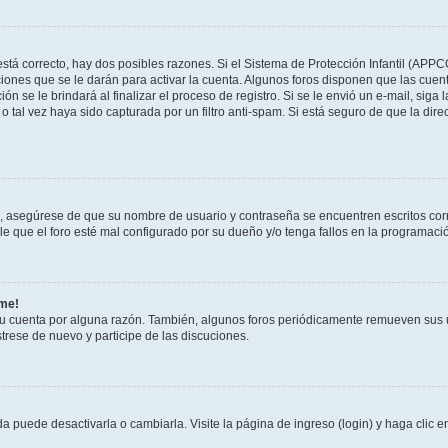
stá correcto, hay dos posibles razones. Si el Sistema de Protección Infantil (APPC
iones que se le darán para activar la cuenta. Algunos foros disponen que las cuen
ón se le brindará al finalizar el proceso de registro. Si se le envió un e-mail, siga
o tal vez haya sido capturada por un filtro anti-spam. Si está seguro de que la di
o, asegúrese de que su nombre de usuario y contraseña se encuentren escritos co
 que el foro esté mal configurado por su dueño y/o tenga fallos en la programació
rme!
su cuenta por alguna razón. También, algunos foros periódicamente remueven sus 
strese de nuevo y participe de las discuciones.
 puede desactivarla o cambiarla. Visite la página de ingreso (login) y haga clic 