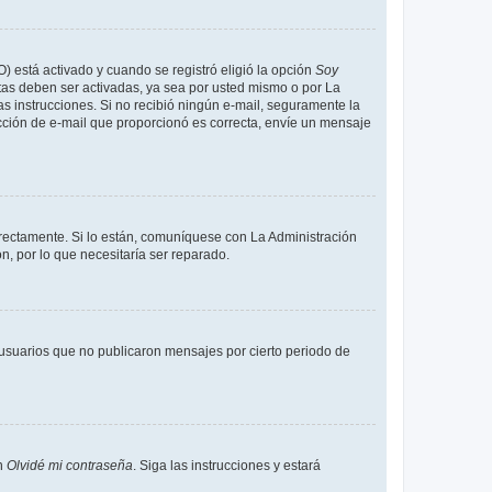
O) está activado y cuando se registró eligió la opción
Soy
tas deben ser activadas, ya sea por usted mismo o por La
 las instrucciones. Si no recibió ningún e-mail, seguramente la
rección de e-mail que proporcionó es correcta, envíe un mensaje
rrectamente. Si lo están, comuníquese con La Administración
n, por lo que necesitaría ser reparado.
usuarios que no publicaron mensajes por cierto periodo de
en
Olvidé mi contraseña
. Siga las instrucciones y estará