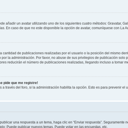
ede añadir un avatar utilizando uno de los siguientes cuatro métodos: Gravatar, Ga
s. En caso de que no este disponible la opción de avatar, comuníquese con La Ad
cantidad de publicaciones realizadas por el usuario o la posición del mismo dentr
r la administración. Por favor, no abuse de sus privilegios de publicación solo p
ores reducirán el número de publicaciones realizadas, llegando incluso a tomar me
me pide que me registre!
 a través del foro, si la administración habilita la opción. Esto es para prevenir e
publicar una respuesta a un tema, haga clic en “Enviar respuesta”. Seguramente ne
mplo: Puede publicar nuevos temas, Puede votar en las encuestas, etc.