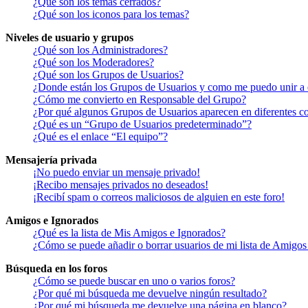
¿Qué son los temas cerrados?
¿Qué son los iconos para los temas?
Niveles de usuario y grupos
¿Qué son los Administradores?
¿Qué son los Moderadores?
¿Qué son los Grupos de Usuarios?
¿Donde están los Grupos de Usuarios y como me puedo unir a 
¿Cómo me convierto en Responsable del Grupo?
¿Por qué algunos Grupos de Usuarios aparecen en diferentes co
¿Qué es un “Grupo de Usuarios predeterminado”?
¿Qué es el enlace “El equipo”?
Mensajería privada
¡No puedo enviar un mensaje privado!
¡Recibo mensajes privados no deseados!
¡Recibí spam o correos maliciosos de alguien en este foro!
Amigos e Ignorados
¿Qué es la lista de Mis Amigos e Ignorados?
¿Cómo se puede añadir o borrar usuarios de mi lista de Amigos
Búsqueda en los foros
¿Cómo se puede buscar en uno o varios foros?
¿Por qué mi búsqueda me devuelve ningún resultado?
¿Por qué mi búsqueda me devuelve una página en blanco?