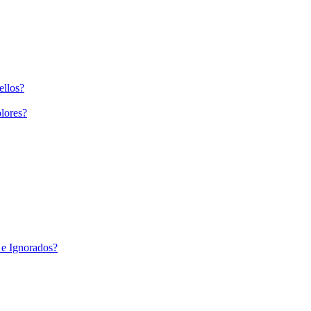
ellos?
lores?
 e Ignorados?