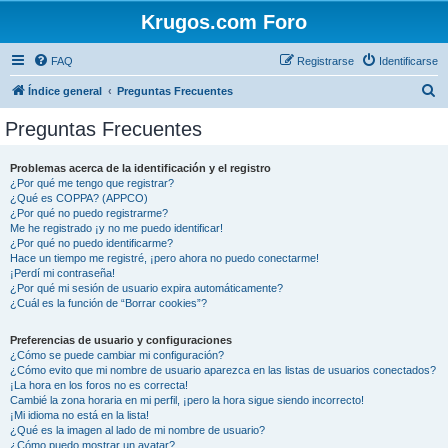
Krugos.com Foro
FAQ
Registrarse
Identificarse
B
Índice general
Preguntas Frecuentes
u
Preguntas Frecuentes
s
c
Problemas acerca de la identificación y el registro
¿Por qué me tengo que registrar?
a
¿Qué es COPPA? (APPCO)
r
¿Por qué no puedo registrarme?
Me he registrado ¡y no me puedo identificar!
¿Por qué no puedo identificarme?
Hace un tiempo me registré, ¡pero ahora no puedo conectarme!
¡Perdí mi contraseña!
¿Por qué mi sesión de usuario expira automáticamente?
¿Cuál es la función de “Borrar cookies”?
Preferencias de usuario y configuraciones
¿Cómo se puede cambiar mi configuración?
¿Cómo evito que mi nombre de usuario aparezca en las listas de usuarios conectados?
¡La hora en los foros no es correcta!
Cambié la zona horaria en mi perfil, ¡pero la hora sigue siendo incorrecto!
¡Mi idioma no está en la lista!
¿Qué es la imagen al lado de mi nombre de usuario?
¿Cómo puedo mostrar un avatar?