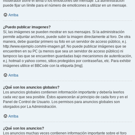
moderador borre el tema o los emoticones del mensaje. La administración
puede fijar un límite para el número de emoticones a utilizar en un mensaje.
Arriba
¿Puedo publicar imagenes?
Sí, las imágenes se pueden mostrar en sus mensajes. Si la administración
permite adjuntar archivos, puede subir la imagen directamente al foro. De otra
manera, debe guardar primero su foto en un servidor de acceso público, e.j.
http://www.ejemplo.com/mi-imagen.gif. No puede publicar imágenes que se
encuentren en su PC (a menos que sea un servidor de acceso público) ni
tampoco las que se encuentren guardadas bajo mecanismos de autenticación,
e.j. hotmail o yahoo correo, sitios protegidos por contraseñas, etc. Para exhibir
imágenes utilice el BBCode con la etiqueta [img].
Arriba
¿Qué son los anuncios globales?
Los anuncios globales contienen información importante y debería leerlos
cada vez que sea posible. Éstos aparecerán al principio de cada foro y en el
Panel de Control de Usuario. Los permisos para anuncios globales son
otorgados por La Administración.
Arriba
¿Qué son los anuncios?
Los anuncios muchas veces contienen información importante sobre el foro