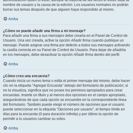
administración quién lo editó, aunque la mayoría de las veces el editor deja su
nombre de usuario y la causa de la edición. Los usuarios normales no podrán
borrar sus temas después de que alguien haya respondido al mismo.
Arriba
¿Cómo se puede añadir una firma a mi mensaje?
Para añadir una firma a sus mensajes debe crearla en el Panel de Control de
Usuario. Una vez creada, active la opción
Añadir firma
cuando publique un
mensaje. Puede asignar una firma por defecto a todos sus mensajes activando
la casilla correcta en su Panel de Control de Usuario. Para dejar de añadirla
en los mensajes, debe desactivar la opción
Añadir firma
dentro del perfil.
Arriba
¿Cómo creo una encuesta?
Cuando inicia un nuevo tema o edita el primer mensaje del mismo, debe hacer
clic en la etiqueta “Agregar Encuesta” debajo del formulario de publicación; si
no la visualiza, significa que no posee los permisos apropiados para crear
encuestas. Inserte un título y al menos dos opciones en el campo apropiado,
asegurándose de que cada opción se encuentre en la correspondiente línea
del formulario. También puede elegir el número de opciones que el usuario
puede seleccionar en la etiqueta “Opciones por usuario”, el tiempo límite en
días para la encuesta (0 para duración infinita) y por último la opción de
permitir a lo usuarios cambiar su votos.
Arriba