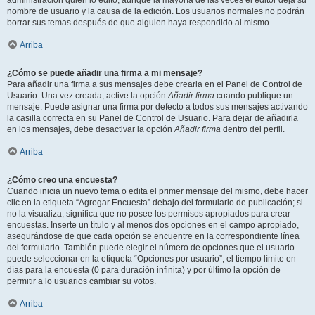
administración quién lo editó, aunque la mayoría de las veces el editor deja su
nombre de usuario y la causa de la edición. Los usuarios normales no podrán
borrar sus temas después de que alguien haya respondido al mismo.
Arriba
¿Cómo se puede añadir una firma a mi mensaje?
Para añadir una firma a sus mensajes debe crearla en el Panel de Control de
Usuario. Una vez creada, active la opción
Añadir firma
cuando publique un
mensaje. Puede asignar una firma por defecto a todos sus mensajes activando
la casilla correcta en su Panel de Control de Usuario. Para dejar de añadirla
en los mensajes, debe desactivar la opción
Añadir firma
dentro del perfil.
Arriba
¿Cómo creo una encuesta?
Cuando inicia un nuevo tema o edita el primer mensaje del mismo, debe hacer
clic en la etiqueta “Agregar Encuesta” debajo del formulario de publicación; si
no la visualiza, significa que no posee los permisos apropiados para crear
encuestas. Inserte un título y al menos dos opciones en el campo apropiado,
asegurándose de que cada opción se encuentre en la correspondiente línea
del formulario. También puede elegir el número de opciones que el usuario
puede seleccionar en la etiqueta “Opciones por usuario”, el tiempo límite en
días para la encuesta (0 para duración infinita) y por último la opción de
permitir a lo usuarios cambiar su votos.
Arriba