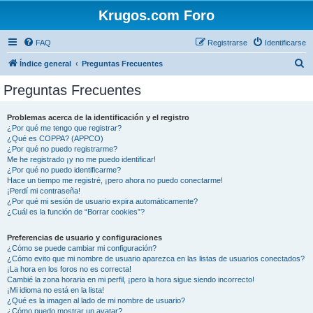
Krugos.com Foro
FAQ
Registrarse
Identificarse
B
Índice general
Preguntas Frecuentes
u
Preguntas Frecuentes
s
c
Problemas acerca de la identificación y el registro
¿Por qué me tengo que registrar?
a
¿Qué es COPPA? (APPCO)
r
¿Por qué no puedo registrarme?
Me he registrado ¡y no me puedo identificar!
¿Por qué no puedo identificarme?
Hace un tiempo me registré, ¡pero ahora no puedo conectarme!
¡Perdí mi contraseña!
¿Por qué mi sesión de usuario expira automáticamente?
¿Cuál es la función de “Borrar cookies”?
Preferencias de usuario y configuraciones
¿Cómo se puede cambiar mi configuración?
¿Cómo evito que mi nombre de usuario aparezca en las listas de usuarios conectados?
¡La hora en los foros no es correcta!
Cambié la zona horaria en mi perfil, ¡pero la hora sigue siendo incorrecto!
¡Mi idioma no está en la lista!
¿Qué es la imagen al lado de mi nombre de usuario?
¿Cómo puedo mostrar un avatar?