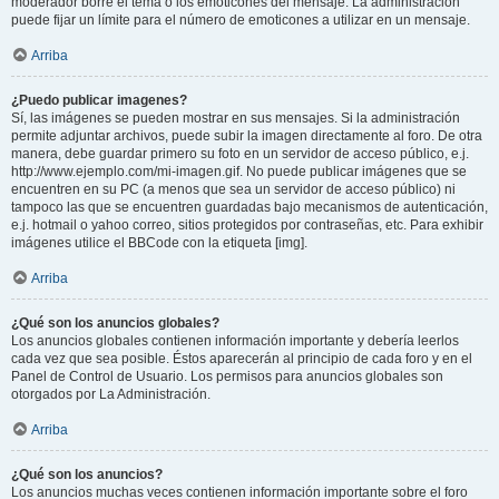
moderador borre el tema o los emoticones del mensaje. La administración
puede fijar un límite para el número de emoticones a utilizar en un mensaje.
Arriba
¿Puedo publicar imagenes?
Sí, las imágenes se pueden mostrar en sus mensajes. Si la administración
permite adjuntar archivos, puede subir la imagen directamente al foro. De otra
manera, debe guardar primero su foto en un servidor de acceso público, e.j.
http://www.ejemplo.com/mi-imagen.gif. No puede publicar imágenes que se
encuentren en su PC (a menos que sea un servidor de acceso público) ni
tampoco las que se encuentren guardadas bajo mecanismos de autenticación,
e.j. hotmail o yahoo correo, sitios protegidos por contraseñas, etc. Para exhibir
imágenes utilice el BBCode con la etiqueta [img].
Arriba
¿Qué son los anuncios globales?
Los anuncios globales contienen información importante y debería leerlos
cada vez que sea posible. Éstos aparecerán al principio de cada foro y en el
Panel de Control de Usuario. Los permisos para anuncios globales son
otorgados por La Administración.
Arriba
¿Qué son los anuncios?
Los anuncios muchas veces contienen información importante sobre el foro