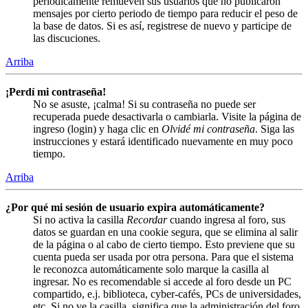
periódicamente remueven sus usuarios que no publicaron
mensajes por cierto periodo de tiempo para reducir el peso de
la base de datos. Si es así, registrese de nuevo y participe de
las discuciones.
Arriba
¡Perdí mi contraseña!
No se asuste, ¡calma! Si su contraseña no puede ser
recuperada puede desactivarla o cambiarla. Visite la página de
ingreso (login) y haga clic en
Olvidé mi contraseña
. Siga las
instrucciones y estará identificado nuevamente en muy poco
tiempo.
Arriba
¿Por qué mi sesión de usuario expira automáticamente?
Si no activa la casilla
Recordar
cuando ingresa al foro, sus
datos se guardan en una cookie segura, que se elimina al salir
de la página o al cabo de cierto tiempo. Esto previene que su
cuenta pueda ser usada por otra persona. Para que el sistema
le reconozca automáticamente solo marque la casilla al
ingresar. No es recomendable si accede al foro desde un PC
compartido, e.j. biblioteca, cyber-cafés, PCs de universidades,
etc. Si no ve la casilla, significa que la administración del foro