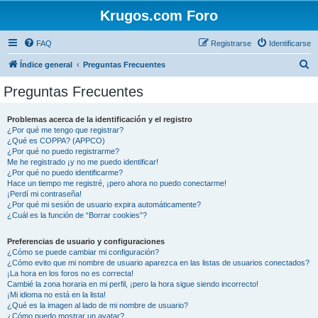
Krugos.com Foro
FAQ
Registrarse
Identificarse
B
Índice general
Preguntas Frecuentes
u
Preguntas Frecuentes
s
c
Problemas acerca de la identificación y el registro
¿Por qué me tengo que registrar?
a
¿Qué es COPPA? (APPCO)
r
¿Por qué no puedo registrarme?
Me he registrado ¡y no me puedo identificar!
¿Por qué no puedo identificarme?
Hace un tiempo me registré, ¡pero ahora no puedo conectarme!
¡Perdí mi contraseña!
¿Por qué mi sesión de usuario expira automáticamente?
¿Cuál es la función de “Borrar cookies”?
Preferencias de usuario y configuraciones
¿Cómo se puede cambiar mi configuración?
¿Cómo evito que mi nombre de usuario aparezca en las listas de usuarios conectados?
¡La hora en los foros no es correcta!
Cambié la zona horaria en mi perfil, ¡pero la hora sigue siendo incorrecto!
¡Mi idioma no está en la lista!
¿Qué es la imagen al lado de mi nombre de usuario?
¿Cómo puedo mostrar un avatar?