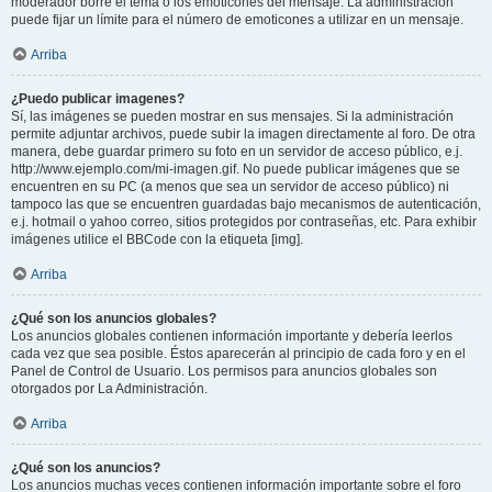
moderador borre el tema o los emoticones del mensaje. La administración
puede fijar un límite para el número de emoticones a utilizar en un mensaje.
Arriba
¿Puedo publicar imagenes?
Sí, las imágenes se pueden mostrar en sus mensajes. Si la administración
permite adjuntar archivos, puede subir la imagen directamente al foro. De otra
manera, debe guardar primero su foto en un servidor de acceso público, e.j.
http://www.ejemplo.com/mi-imagen.gif. No puede publicar imágenes que se
encuentren en su PC (a menos que sea un servidor de acceso público) ni
tampoco las que se encuentren guardadas bajo mecanismos de autenticación,
e.j. hotmail o yahoo correo, sitios protegidos por contraseñas, etc. Para exhibir
imágenes utilice el BBCode con la etiqueta [img].
Arriba
¿Qué son los anuncios globales?
Los anuncios globales contienen información importante y debería leerlos
cada vez que sea posible. Éstos aparecerán al principio de cada foro y en el
Panel de Control de Usuario. Los permisos para anuncios globales son
otorgados por La Administración.
Arriba
¿Qué son los anuncios?
Los anuncios muchas veces contienen información importante sobre el foro