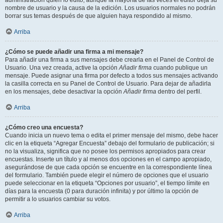
administración quién lo editó, aunque la mayoría de las veces el editor deja su
nombre de usuario y la causa de la edición. Los usuarios normales no podrán
borrar sus temas después de que alguien haya respondido al mismo.
Arriba
¿Cómo se puede añadir una firma a mi mensaje?
Para añadir una firma a sus mensajes debe crearla en el Panel de Control de
Usuario. Una vez creada, active la opción
Añadir firma
cuando publique un
mensaje. Puede asignar una firma por defecto a todos sus mensajes activando
la casilla correcta en su Panel de Control de Usuario. Para dejar de añadirla
en los mensajes, debe desactivar la opción
Añadir firma
dentro del perfil.
Arriba
¿Cómo creo una encuesta?
Cuando inicia un nuevo tema o edita el primer mensaje del mismo, debe hacer
clic en la etiqueta “Agregar Encuesta” debajo del formulario de publicación; si
no la visualiza, significa que no posee los permisos apropiados para crear
encuestas. Inserte un título y al menos dos opciones en el campo apropiado,
asegurándose de que cada opción se encuentre en la correspondiente línea
del formulario. También puede elegir el número de opciones que el usuario
puede seleccionar en la etiqueta “Opciones por usuario”, el tiempo límite en
días para la encuesta (0 para duración infinita) y por último la opción de
permitir a lo usuarios cambiar su votos.
Arriba